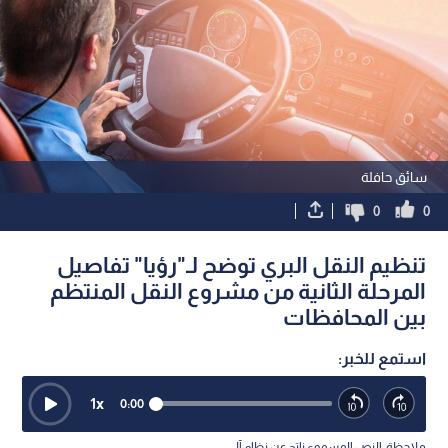
سائق حافلة
0
0
تنظيم النقل البري توضح لـ"رؤيا" تفاصيل
المرحلة الثانية من مشروع النقل المنتظم
بين المحافظات
استمع للخبر:
1
x
0:00
ملاحظة: النص المسموع ناتج عن نظام آلي