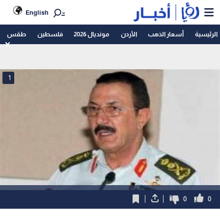
English
الرئيسية
أسعار الذهب
الأردن
مونديال 2026
فلسطين
طقس
1
0
0