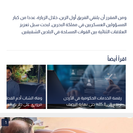
ومن المقرر أن يلتقي الفريق أول الزبن، خلال الزيارة، عددا من كبار
المسؤولين العسكريين في مملكة البحرين, لبحث سبل تعزيز
العلاقات الثنائية بين القوات المسلحة في البلدين الشقيقين.
اقرأ أيضاً
رقمنة الخدمات الحكومية في الأردن
وفاة الشاب آدم القطاطش
ترتفع إلى 85.8% حتى نهاية النصف
مروري على طريق العقبة-ا
الأول من 2026
1