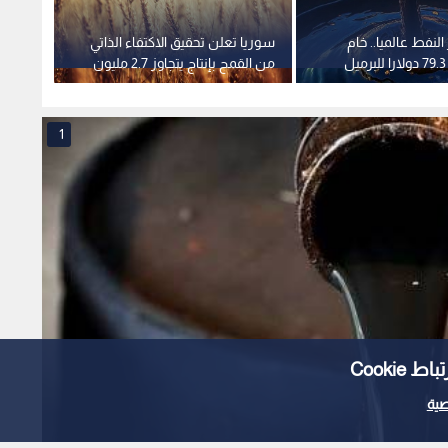
النفط عالميا.. خام
سوريا تعلن تحقيق الاكتفاء الذاتي
فايف ب
من القمح بإنتاج يتجاوز 2.7 مليون
متكامل
طن
1
Cooki
ية