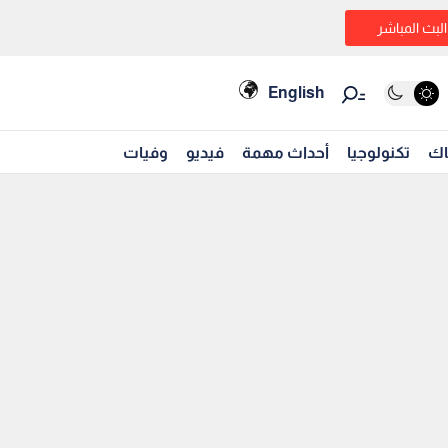
البث المباشر
English
اك
تكنولوجيا
أحداث مهمة
فيديو
وفيات