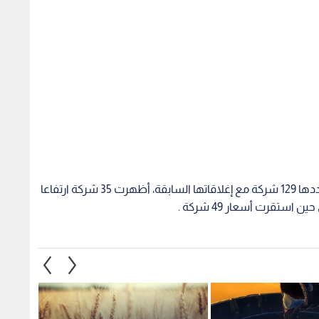
وبمقارنة أسعار الإغلاق للشركات المتداولة اليوم وعددها 129 شركة مع إغلاقاتها السابقة، أظهرت 35 شركة ارتفاعا