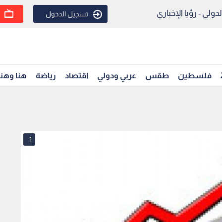
ولي - رؤيا الإخباري
تسجيل الدخول
فلسطين
طقس
عربي ودولي
اقتصاد
رياضة
هنا وهن
1