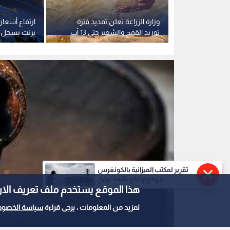
م".. بورصة
وزارة الزراعة تعلن تمديد فترة
ارتفاع أسعار 
عمان تغلق تداولاتها على 7.6
توريد القمح والشعير حتى 13 آب
برنت يسجل 79.3 دولارا للبرميل
تقرير لمكتب الميزانية بالكونغرس
يتوقع ارتفاع تكلفة بوارج...
هذا الموقع يستخدم ملف تعريف الارتباط e
لمزيد من المعلومات ، يرجى قراءة
سياسة الخصوص