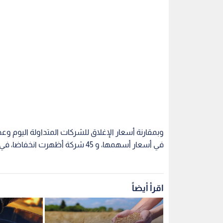
في أسعار أسهمها، و 45 شركة أظهرت انخفاضا، في حين استقرت أسعار 49 شركة .
اقرأ أيضاً