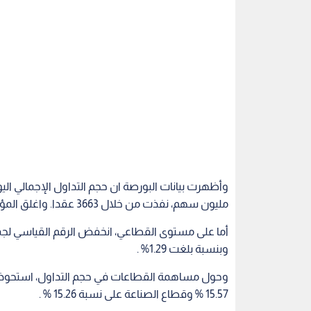
مليون سهم، نفذت من خلال 3663 عقدا. واغلق المؤشر العام عند مستوى 2150 نقطة .
أما على مستوى القطاعي، انخفض الرقم القياسي لج
وبنسبة بلغت 1.29% .
15.57 % وقطاع الصناعة على نسبة 15.26 % .