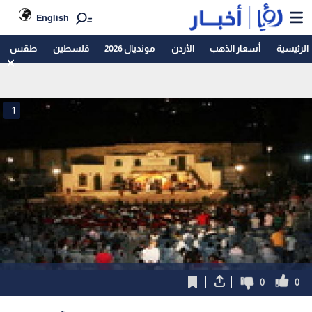
English
الرئيسية
أسعار الذهب
الأردن
مونديال 2026
فلسطين
طقس
1
0
0