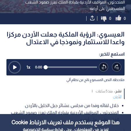
المتحدثون: المواقف الأردنية بقيادة الملك تعزز صمود الشعب
الفلسطيني على أرضه
0
0
العيسوي: الرؤية الملكية جعلت الأردن مركزا
واعدا للاستثمار ونموذجا في الاعتدال
استمع للخبر:
1
x
0:00
ملاحظة: النص المسموع ناتج عن نظام آلي
نشر :
منذ 5 ساعات
|
الأردن
خلال لقائه وفدا من مجلس عشائر جبل الخليل بالأردن
المتحدثون: المواقف الأردنية بقيادة الملك تعزز صمود الشعب
الفلسطيني على أرضه
هذا الموقع يستخدم ملف تعريف الارتباط Cookie
لمزيد من المعلومات ، يرجى قراءة
سياسة الخصوصية