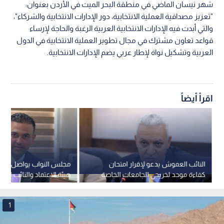
شهر نيسان الماضي في منطقة البحر الميت في الأردن بعنوان:
"تعزيز مصداقية العملية الانتخابية، دور الإدارات الانتخابية والشركاء"،
والتي أبدت فيه الإدارات الانتخابية العربية الرغبة والحاجة لإرساء
قواعد تعاون مشترك في مجال تطوير العملية الانتخابية في الدول
العربية وتشكيل نواة لإطار عربي يضم الإدارات الانتخابية.
اقرأ أيضاً
النائب العموش يدعو لإقرار امتحان
مجلس النواب يواصل منا
كفاءة موحد لخريجي الجامعات الخاصة
هيئة الاعتماد والنائب الم
ملف مياه الضليل
1