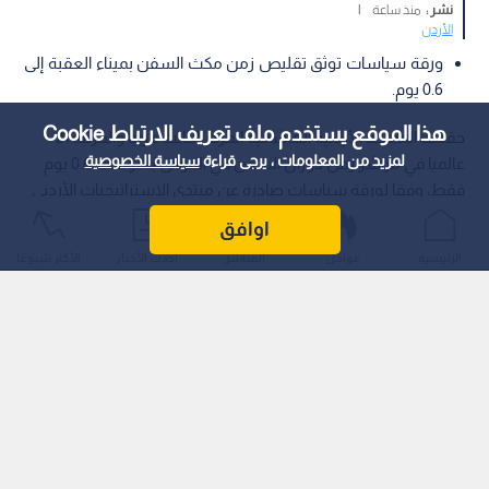
نشر :
منذ ساعة
|
الأردن
ورقة سياسات توثق تقليص زمن مكث السفن بميناء العقبة إلى
0.6 يوم.
هذا الموقع يستخدم ملف تعريف الارتباط Cookie
حققت المملكة الأردنية الهاشمية المركز الثالث عربيا والمرتبة 21
لمزيد من المعلومات ، يرجى قراءة
سياسة الخصوصية
عالميا في مؤشر زمن دوران السفن في الموانئ بمتوسط 0.6 يوم
فقط، وفقا لورقة سياسات صادرة عن منتدى الاستراتيجيات الأردني
نشرت في التاسع من آب/أغسطس 2026.
اوافق
الرئيسية
عواجل
المباشر
أحدث الأخبار
الأكثر شيوعًا