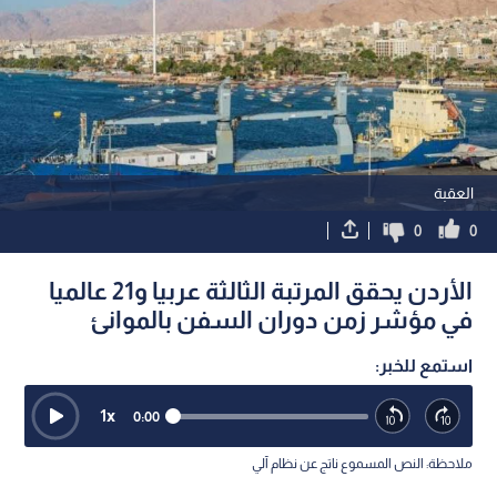
العقبة
0
0
الأردن يحقق المرتبة الثالثة عربيا و21 عالميا
في مؤشر زمن دوران السفن بالموانئ
استمع للخبر:
1
x
0:00
ملاحظة: النص المسموع ناتج عن نظام آلي