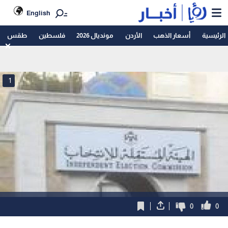
English
الرئيسية
أسعار الذهب
الأردن
مونديال 2026
فلسطين
طقس
1
0
0