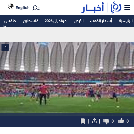
English
الرئيسية
أسعار الذهب
الأردن
مونديال 2026
فلسطين
طقس
1
0
0