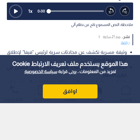
1
x
0:00
ملاحظة: النص المسموع ناتج عن نظام آلي
نشر :
منذ 21 ساعة
|
رياضة
وثيقة مسربة تكشف عن محادثات سرية لرئيس "فيفا" لإطلاق
"دوري فيفا الممتاز".
هذا الموقع يستخدم ملف تعريف الارتباط Cookie
الغارديان: فيفا كان سيمتلك السهم الذهبي وحق النقض في
لمزيد من المعلومات ، يرجى قراءة
سياسة الخصوصية
دوري السوبر.
وثيقة مسربة: إنفانتينو ناقش رعاية فيفا لدوري السوبر بعقد
يمتد 12 عام.ا
اوافق
الرئيسية
عواجل
المباشر
أحدث الأخبار
الأكثر شيوعًا
كشف تقرير استقصائي نشرته صحيفة "ذا غارديان" (The Guardian)
البريطانية عن وثيقة سرية مؤرخة في أكتوبر/تشرين الأول 2020،
تثبت انخراط رئيس الاتحاد الدولي لكرة القدم (فيفا)، جياني إنفانتينو،
في محادثات متقدمة لرعاية مشروع الدوري الأوروبي الانفصالي
وإطلاق علامة "دوري فيفا الممتاز" (FIFA Super League) عليه.