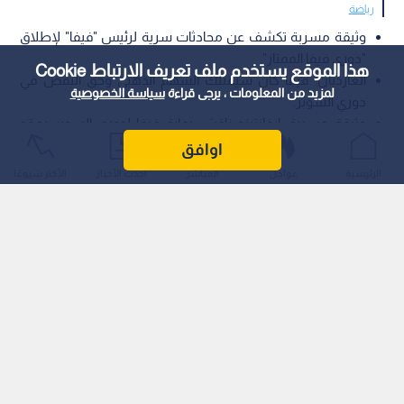
رياضة
وثيقة مسربة تكشف عن محادثات سرية لرئيس "فيفا" لإطلاق
"دوري فيفا الممتاز".
هذا الموقع يستخدم ملف تعريف الارتباط Cookie
الغارديان: فيفا كان سيمتلك السهم الذهبي وحق النقض في
لمزيد من المعلومات ، يرجى قراءة
سياسة الخصوصية
دوري السوبر.
وثيقة مسربة: إنفانتينو ناقش رعاية فيفا لدوري السوبر بعقد
يمتد 12 عام.ا
اوافق
الرئيسية
عواجل
المباشر
أحدث الأخبار
الأكثر شيوعًا
كشف تقرير استقصائي نشرته صحيفة "ذا غارديان" (The Guardian)
البريطانية عن وثيقة سرية مؤرخة في أكتوبر/تشرين الأول 2020،
تثبت انخراط رئيس الاتحاد الدولي لكرة القدم (فيفا)، جياني إنفانتينو،
في محادثات متقدمة لرعاية مشروع الدوري الأوروبي الانفصالي
وإطلاق علامة "دوري فيفا الممتاز" (FIFA Super League) عليه.