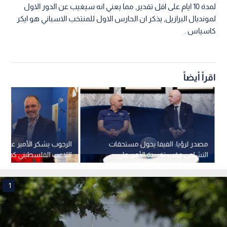
لمدة 10 ايام على اقل تقدير, مما يعني انه سيغيب عن الدور الاول
لمونديال البرازيل, يذكر ان الحارس الاول للمنتخب الاسباني هو ايكر
كاسياس .
اقرأ أيضاً
مصدر لرؤيا: الفيفا يحول مستحقات
الرجوب يشكر الأمير
النشامى عقب تغريدة الأمير علي
اللاعب الفلسطيني كمحلي
1