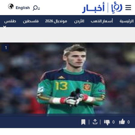
English
الرئيسية
أسعار الذهب
الأردن
مونديال 2026
فلسطين
طقس
1
0
0