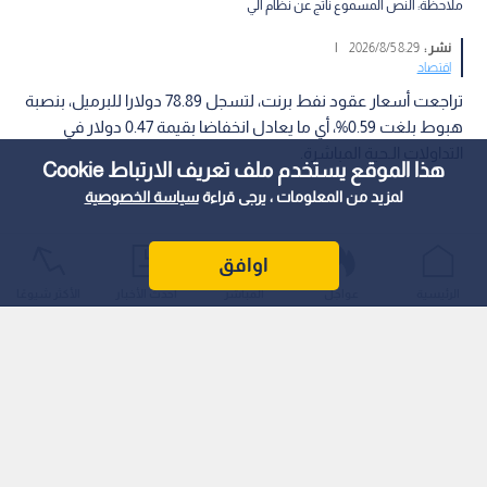
ملاحظة: النص المسموع ناتج عن نظام آلي
نشر :
8:29 2026/8/5
|
اقتصاد
تراجعت أسعار عقود نفط برنت، لتسجل 78.89 دولارا للبرميل، بنصبة
هبوط بلغت 0.59%، أي ما يعادل انخفاضا بقيمة 0.47 دولار في
التداولات الـحية المباشرة.
هذا الموقع يستخدم ملف تعريف الارتباط Cookie
لمزيد من المعلومات ، يرجى قراءة
سياسة الخصوصية
اوافق
الرئيسية
عواجل
المباشر
أحدث الأخبار
الأكثر شيوعًا
ويأتي هذا التراجع الـطفيف في ظل موجة من التقلبات الـتي تشهدها