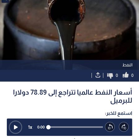
النفط
0
0
أسعار النفط عالميا تتراجع إلى 78.89 دولارا
للبرميل
استمع للخبر:
1
x
0:00