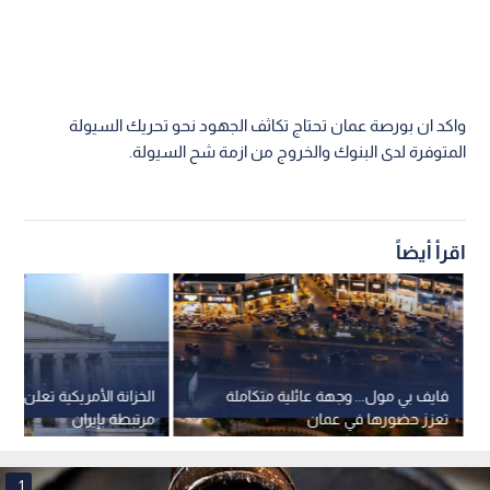
واكد ان بورصة عمان تحتاج تكاثف الجهود نحو تحريك السيولة
المتوفرة لدى البنوك والخروج من ازمة شح السيولة.
اقرأ أيضاً
فايف بي مول... وجهة عائلية متكاملة
الخزانة الأمريكية تعلن رف
تعزز حضورها في عمان
مرتبطة بإيران
1