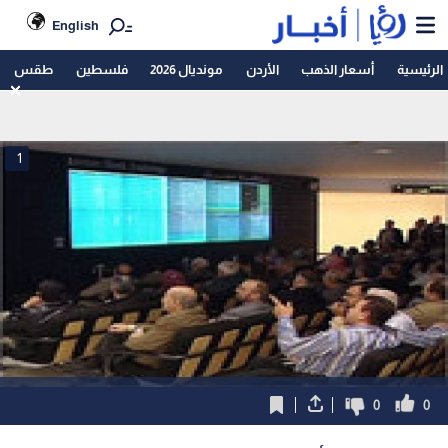
English
الرئيسية
أسعار الذهب
الأردن
مونديال 2026
فلسطين
طقس
1
0
0