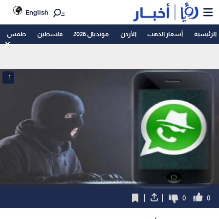
English
الرئيسية
أسعار الذهب
الأردن
مونديال 2026
فلسطين
طقس
1
0
0