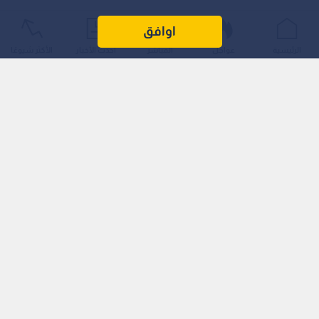
اوافق
الرئيسية
عواجل
المباشر
أحدث الأخبار
الأكثر شيوعًا
ويأتي هذا التحذير الرسمي في محاولة لوضع حد للمعلومات المضللة
التي انتشرت عبر وسائل التواصل الاجتماعي وتطبيقات "الواتساب"
خلال الساعات القليلة الماضية، والتي تسببت في حالة من البلبلة
والأذى النفسي لعائلات الأسرى.
اقرأ أيضا: الهباش: الرئيس عباس انخرط
بمفاوضات غزة لوقف العدوان والإفراج عن
الأسرى