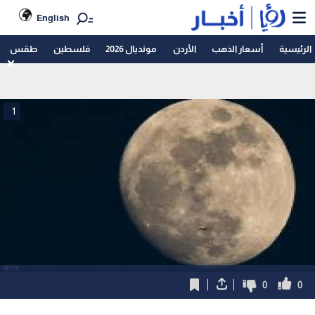
English
الرئيسية
أسعار الذهب
الأردن
مونديال 2026
فلسطين
طقس
1
0
0