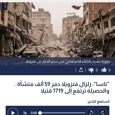
1
صورة معدة بالذكاء الاصطناعي تبين حجم الدمار في فنزويلا
0
0
"ناسا": زلزال فنزويلا دمر 59 ألف منشأة..
والحصيلة ترتفع إلى 1719 قتيلا
استمع للخبر:
1
x
0:00