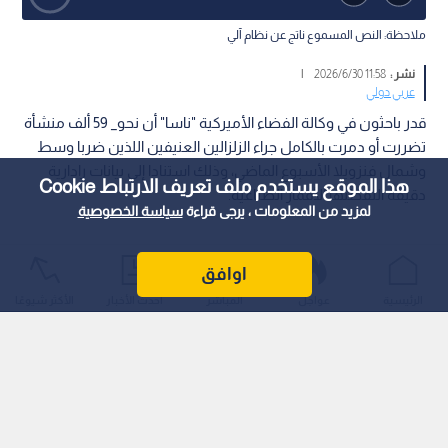
ملاحظة: النص المسموع ناتج عن نظام آلي
نشر :
11:58 2026/6/30
|
عربي دولي
قدر باحثون في وكالة الفضاء الأميركية "ناسا" أن نحو_ 59 ألف منشأة
تضررت أو دمرت بالكامل جراء الزلزالين العنيفين اللذين ضربا وسط
وشمال فنزويلا الأسبوع الماضي، وذلك استنادا إلى بيانات رادارية
هذا الموقع يستخدم ملف تعريف الارتباط Cookie
دقيقة التقطتها الأقمار الصناعية.
لمزيد من المعلومات ، يرجى قراءة
سياسة الخصوصية
اوافق
الرئيسية
عواجل
المباشر
أحدث الأخبار
الأكثر شيوعًا