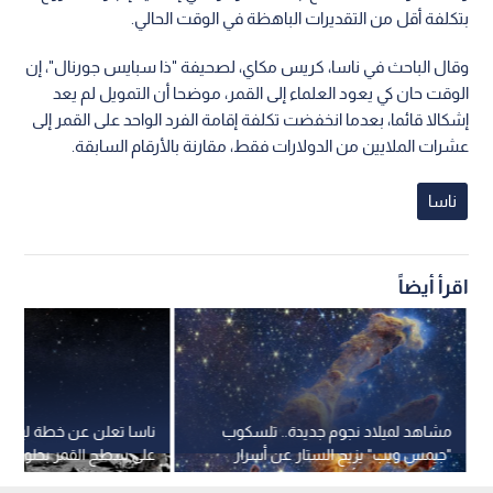
بتكلفة أقل من التقديرات الباهظة في الوقت الحالي.
وقال الباحث في ناسا، كريس مكاي، لصحيفة "ذا سبايس جورنال"، إن
الوقت حان كي يعود العلماء إلى القمر، موضحا أن التمويل لم يعد
إشكالا قائما، بعدما انخفضت تكلفة إقامة الفرد الواحد على القمر إلى
عشرات الملايين من الدولارات فقط، مقارنة بالأرقام السابقة.
ناسا
اقرأ أيضاً
مشاهد لميلاد نجوم جديدة.. تلسكوب
ناسا تعلن عن خطة لبناء ق
"جيمس ويب" يزيح الستار عن أسرار
على سطح القمر بحلول 2035
ما أسمته ناسا "أعمدة الخلق"