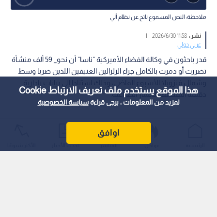
ملاحظة: النص المسموع ناتج عن نظام آلي
نشر :
11:58 2026/6/30
|
عربي دولي
قدر باحثون في وكالة الفضاء الأميركية "ناسا" أن نحو_ 59 ألف منشأة
تضررت أو دمرت بالكامل جراء الزلزالين العنيفين اللذين ضربا وسط
وشمال فنزويلا الأسبوع الماضي، وذلك استنادا إلى بيانات رادارية
هذا الموقع يستخدم ملف تعريف الارتباط Cookie
دقيقة التقطتها الأقمار الصناعية.
لمزيد من المعلومات ، يرجى قراءة
سياسة الخصوصية
اوافق
الرئيسية
عواجل
المباشر
أحدث الأخبار
الأكثر شيوعًا