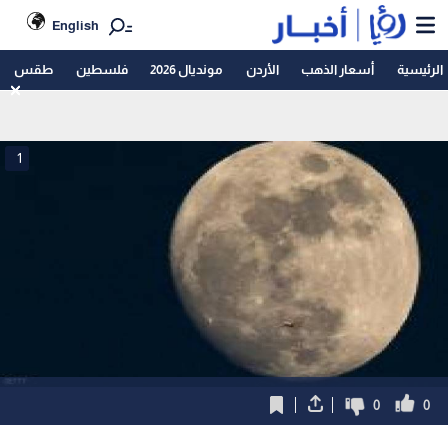
English
الرئيسية
أسعار الذهب
الأردن
مونديال 2026
فلسطين
طقس
1
0
0