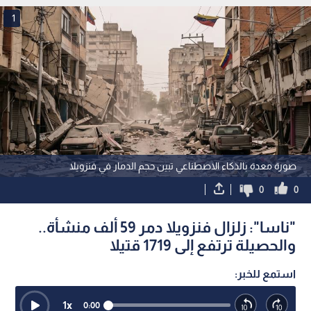
1
صورة معدة بالذكاء الاصطناعي تبين حجم الدمار في فنزويلا
0
0
"ناسا": زلزال فنزويلا دمر 59 ألف منشأة..
والحصيلة ترتفع إلى 1719 قتيلا
استمع للخبر:
1
x
0:00