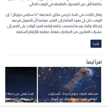
بتكلفة أقل من التقديرات الباهظة في الوقت الحالي.
وقال الباحث في ناسا، كريس مكاي، لصحيفة "ذا سبايس جورنال"، إن
الوقت حان كي يعود العلماء إلى القمر، موضحا أن التمويل لم يعد
إشكالا قائما، بعدما انخفضت تكلفة إقامة الفرد الواحد على القمر إلى
عشرات الملايين من الدولارات فقط، مقارنة بالأرقام السابقة.
ناسا
اقرأ أيضاً
مشاهد لميلاد نجوم جديدة.. تلسكوب
ناسا تعلن عن خطة لبناء ق
"جيمس ويب" يزيح الستار عن أسرار
على سطح القمر بحلول 2035
ما أسمته ناسا "أعمدة الخلق"