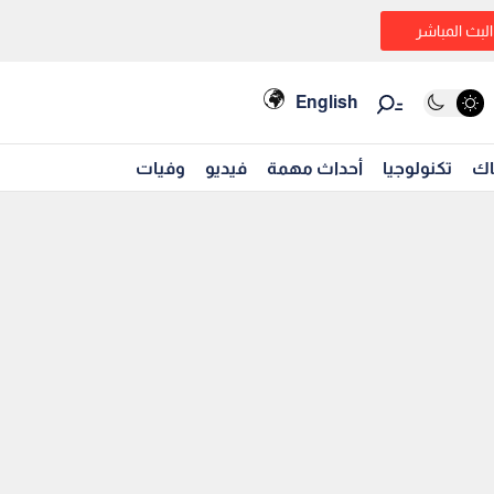
البث المباشر
English
اك
تكنولوجيا
أحداث مهمة
فيديو
وفيات