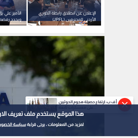
قاطعة
الإعلان عن انطلاق رابطة الدوري
الأمير علي ي
دد سحب الثقة
الأردني للمحترفين (JPFL)
ويجدد رفضه لت
أ ف ب: ارتفاع حصيلة هجوم الحوثيين
على معسكرات تابعة...
هذا الموقع يستخدم ملف تعريف الارتباط e
لمزيد من المعلومات ، يرجى قراءة
سياسة الخصوص