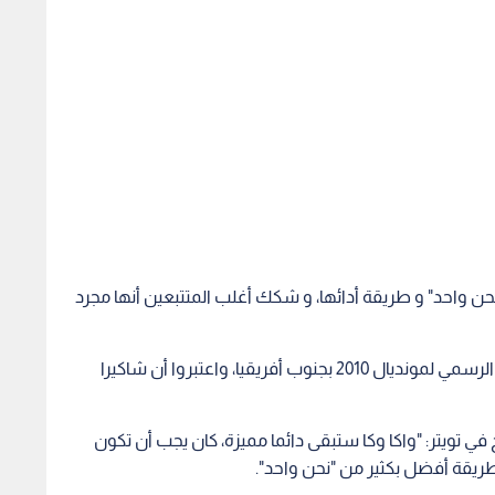
"نحن واحد" و طريقة أدائها، و شكك أغلب المتتبعين أنها مجرد
وقارنها المغردون بأغنية "واكا واكا" التي كانت النشيد الرسمي لمونديال 2010 بجنوب أفريقيا، واعتبروا أن شاكيرا
ما يروج في تويتر: "واكا وكا ستبقى دائما مميزة، كان يجب أن تكون
طريقة أفضل بكثير من "نحن واحد".