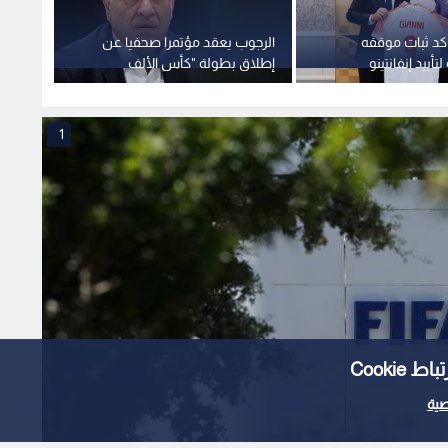
ؤكد ثبات موقفه
الرجوب يعقد مؤتمرا صحفيا عن
مصدر ل
أييد إنفانتينو
إطلاق بطولة "كأس الألف
مستحق
شهيد"
الأمير
1
Cooki
ية