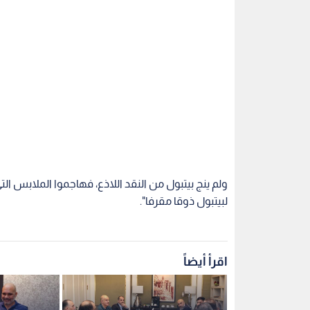
ولم ينج بيتبول من النقد اللاذع، فهاجموا الملابس الت
لبيتبول ذوقا مقرفا".
اقرأ أيضاً