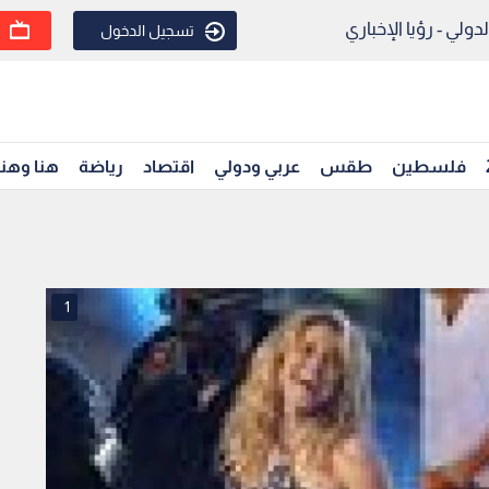
ولي - رؤيا الإخباري
تسجيل الدخول
فلسطين
طقس
عربي ودولي
اقتصاد
رياضة
هنا وهن
1