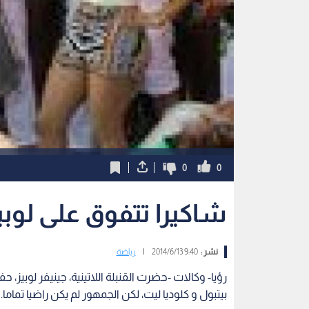
0
0
شاكيرا تتفوق على لوبيز
نشر :
9:40 2014/6/13
|
رياضة
رؤيا- وكالات -حضرت القنبلة اللاتينية، جينيفر لوبيز، ح
بيتبول و كلوديا ليت، لكن الجمهور لم يكن راضيا تماما.