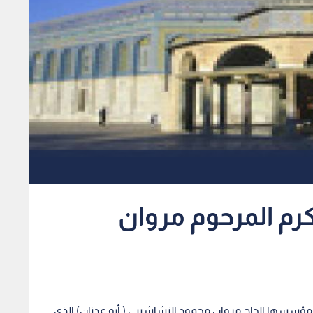
رم المرحوم مروان
 ومؤسسها الحاج مروان محمود النشاشيبي ( أبو عدنان) الذي