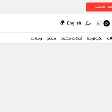
البث المباشر
English
اك
تكنولوجيا
أحداث مهمة
فيديو
وفيات