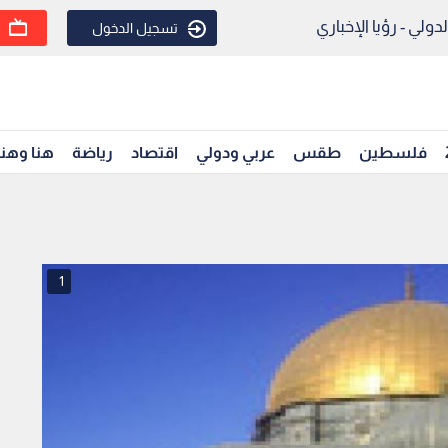
ولي - رؤيا الإخباري
تسجيل الدخول
فلسطين
طقس
عربي ودولي
اقتصاد
رياضة
هنا وهن
1