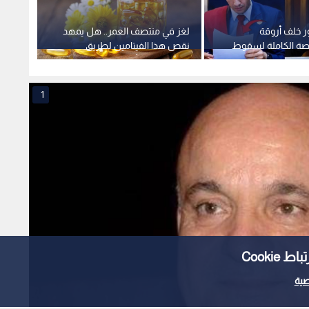
ر خلف أروقة
لغز في منتصف العمر.. هل يمهد
"سلاح 
قصة الكاملة لسقوط
نقص هذا الفيتامين لطريق
طفلك 
زيف" في مصر
الزهايمر دون أن تدري؟
1
Cooki
ية