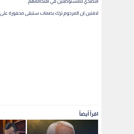
التصدي للمستوطنين في اقتحاماتهم .
لافتين ان المرحوم ترك بصمات ستبقى محفورة على 
اقرأ أيضاً