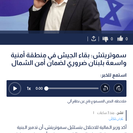
0
0
سموتريتش: بقاء الجيش في منطقة أمنية
واسعة بلبنان ضروري لضمان أمن الشمال
استمع للخبر:
1
x
0:00
ملاحظة: النص المسموع ناتج عن نظام آلي
نشر :
منذ 3 ساعات
|
عربي دولي
أكد وزير الـمالية للاحتلال بتسلئيل سموتريتش، أن تدمير الـبنية