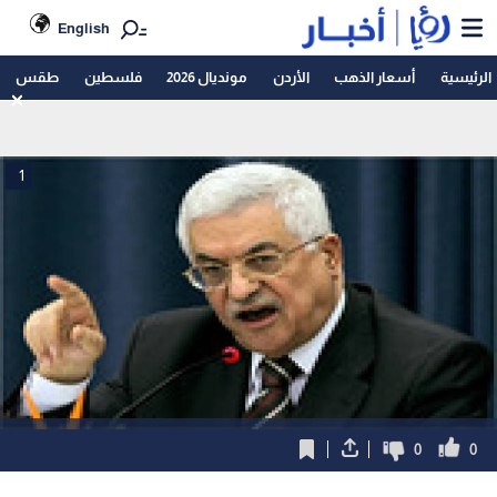
English
الرئيسية
أسعار الذهب
الأردن
مونديال 2026
فلسطين
طقس
1
0
0