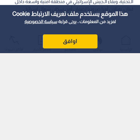
الـتحتية، وبقاء الـجيش الإسرائيلي في منطقة أمنية واسعة داخل
لبنان، يمثلان أمرا ضروريا لضمان أمن سكان شمال إسرائيل.
هذا الموقع يستخدم ملف تعريف الارتباط Cookie
لمزيد من المعلومات ، يرجى قراءة
سياسة الخصوصية
اوافق
الرئيسية
عواجل
المباشر
أحدث الأخبار
الأكثر شيوعًا
وتأتي تصريحات سموتريتش بالتزامن مع تعثر الـمساعي
الـدبلوماسية في جولة محادثات روما للـتوصل إلى تسوية بين
الـجانبين، لتتقاطع مواقفه بالـكامل مع سياسة رئيس الـوزراء
بنيامين نتنياهو ووزير الـدفاع يسرائيل كاتس، الـلذين يشترطان نزع
سلاح "حزب الله" للانسحاب.