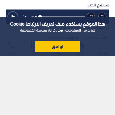
هذا الموقع يستخدم ملف تعريف الارتباط Cookie
لمزيد من المعلومات ، يرجى قراءة
سياسة الخصوصية
اوافق
مدير الأمن العام يلتقي المفتش العام للشرطة الرواندية
الرئيسية
عواجل
المباشر
أحدث الأخبار
الأكثر شيوعًا
0
0
مدير الأمن العام يبحث في رواندا تعزيز
التعاون الشرطي والشراكة المؤسسية
استمع للخبر:
1
x
0:00
ملاحظة: النص المسموع ناتج عن نظام آلي