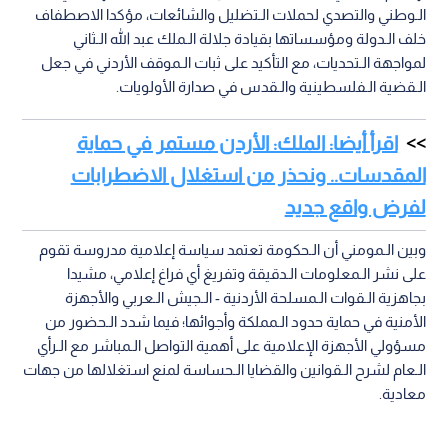
جاء ذلك خلال اجتماع لجنة الإعلام والتوجيه الـوطني في مجلس
الأعيان، برئاسة الـعين محمد داوودية، وبحضور مسؤولي مؤسسات
الإعلام الـرسمي؛ حيث دعا داوودية إلى تعزيز الـخطاب الإعلامي
الـوطني والتصدي لحملات الـتضليل والشائعات، مؤكدا الاصطفاف
خلف الـدولة ومؤسساتها بقيادة جلالة الـملك عبد الله الـثاني
لمواجهة الـتحديات، مع التأكيد على ثبات الـموقف الأردني في جعل
الـقضية الـفلسطينية والـقدس في صدارة الأولويات.