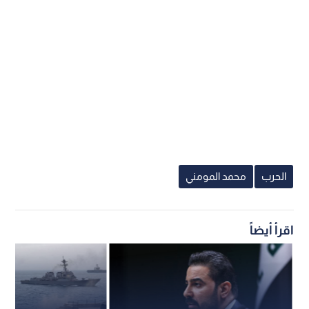
اقرأ أيضا: الملك: الأردن مستمر في حماية
المقدسات.. ونحذر من استغلال الاضطرابات
لفرض واقع جديد
وبين الـمومني أن الـحكومة تعتمد سياسة إعلامية مدروسة تقوم
على نشر الـمعلومات الـدقيقة وتفريغ أي فراغ إعلامي، مشيدا
بجاهزية الـقوات الـمسلحة الأردنية - الـجيش الـعربي والأجهزة
الأمنية في حماية حدود الـمملكة وأجوائها؛ فيما شدد الـحضور من
مسؤولي الأجهزة الإعلامية على أهمية التواصل الـمباشر مع الـرأي
الـعام لشرح الـقوانين والقضايا الـحساسة لمنع استغلالها من جهات
معادية.