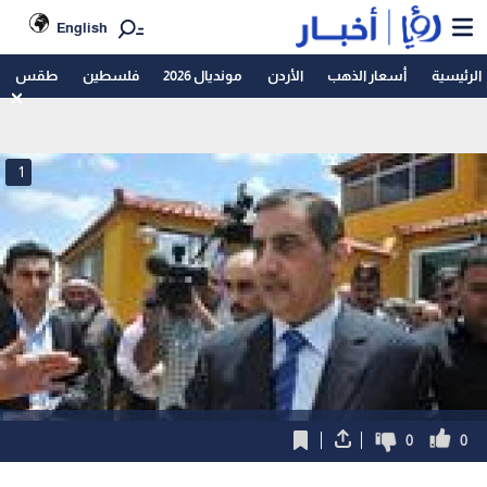
English
الرئيسية
أسعار الذهب
الأردن
مونديال 2026
فلسطين
طقس
1
0
0