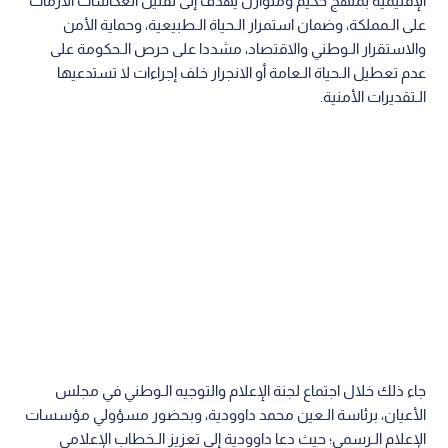
الإقليمية بمنهج حكيم ومتوازن يهدف إلى تقليل انعكاسات الأزمات
على الـمملكة، وضمان استمرار الـحياة الـطبيعية، وحماية الأمن
والاستقرار الـوطني والاقتصاد، مشددا على حرص الـحكومة على
عدم تعطيل الـحياة الـعامة أو الانجرار خلف إجراءات لا تستدعيها
الـتقديرات الأمنية.