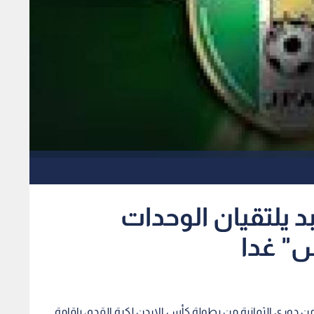
 يلتقيان الوحدات
س" غدا
 من دوري الثمانية من بطولة كأس الاردن لكرة القدم، باقامة