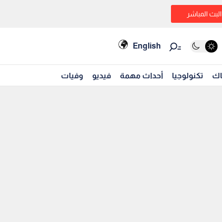
البث المباشر
English
اك
تكنولوجيا
أحداث مهمة
فيديو
وفيات