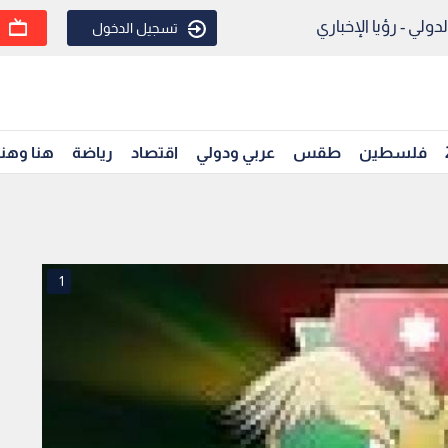
ولي - رؤيا الإخباري
تسجيل الدخول
فلسطين
طقس
عربي ودولي
اقتصاد
رياضة
هنا وهن
1