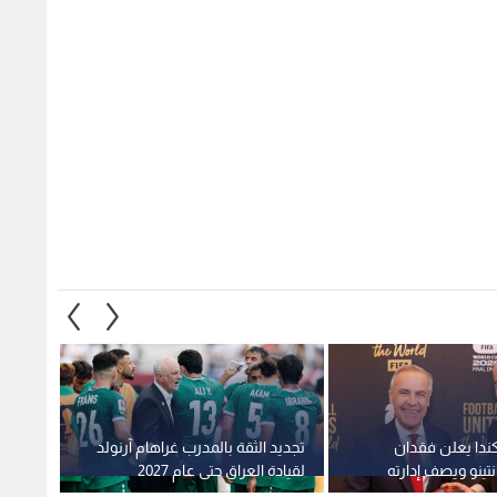
ندا يعلن فقدان
تجديد الثقة بالمدرب غراهام آرنولد
تأجيل 
نتينو ويصف إدارته
لقيادة العراق حتى عام 2027
مدربا 
لمقبولة