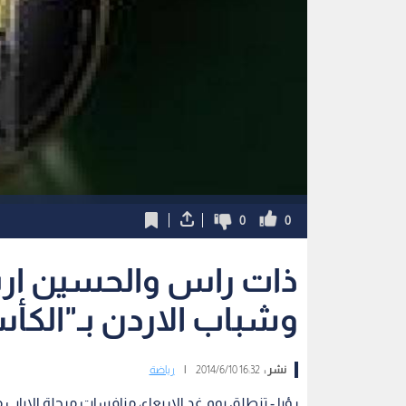
0
0
ذات راس والحسين اربد
وشباب الاردن بـ"الكأ
نشر :
16:32 2014/6/10
|
رياضة
رؤيا - تنطلق يوم غد الاربعاء، منافسات مرحلة الاياب