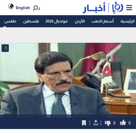
English
الرئيسية
أسعار الذهب
الأردن
مونديال 2026
فلسطين
طقس
1
0
0