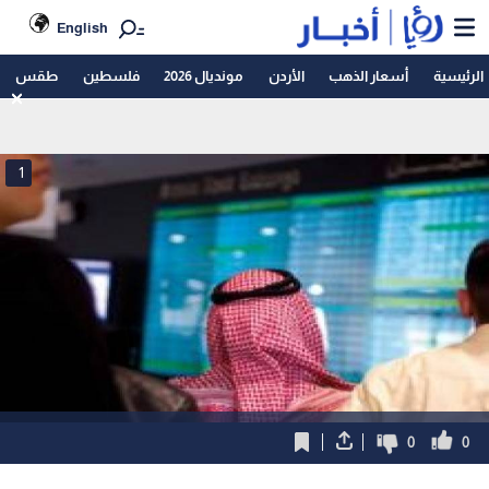
English
الرئيسية
أسعار الذهب
الأردن
مونديال 2026
فلسطين
طقس
1
0
0