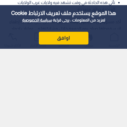
تأتي هذه الحادثة في وقت تشهد فيه ولايات غرب الولايات
المتحدة حرائق متعددة
هذا الموقع يستخدم ملف تعريف الارتباط Cookie
لمزيد من المعلومات ، يرجى قراءة
سياسة الخصوصية
أكد مسؤولون أمريكيون وفاة طيارين كانا على متن مروحية إطفاء
إثر سقوطها صباح يوم الجمعة خلال مشاركتها في عمليات إخماد
حرائق الغابات المشتعلة في ولاية يوتا الأمريكية.
اوافق
الرئيسية
عواجل
المباشر
أحدث الأخبار
الأكثر شيوعًا