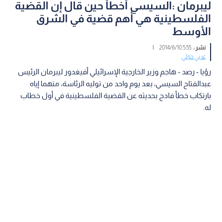
ليبرمان :السيسي أخطأ حين قال إن القضية
الفلسطينية هي أهم قضية في الشرق
الأوسط
نشر :
5:55 2014/6/10
|
عربي دولي
رؤيا - رصد - هاجم وزير الخارجية الإسرائيلي أفيغدور ليبرمان الرئيس
عبدالفتاح السيسي، بعد يوم واحد من توليه الرئاسة، متهما إياه
بارتكاب خطأ فادح بحديثه عن القضية الفلسطينية في أول خطاب
له.