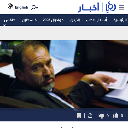
English
الرئيسية
أسعار الذهب
الأردن
مونديال 2026
فلسطين
طقس
1
0
0