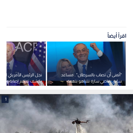
اقرأ أيضاً
"أتمنى أن تصاب بالسرطان".. مساعد
نجل الرئيس الأمريكي السا
سابق يقاضي سارة نتنياهو بتهمة
يكشف تفاقم إصابة والده
الإساءة في مكان العمل
1