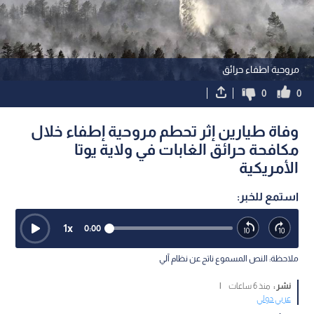
مروحية اطفاء حرائق
0
0
وفاة طيارين إثر تحطم مروحية إطفاء خلال
مكافحة حرائق الغابات في ولاية يوتا
الأمريكية
استمع للخبر:
1
x
0:00
ملاحظة: النص المسموع ناتج عن نظام آلي
نشر :
منذ 6 ساعات
|
عربي دولي