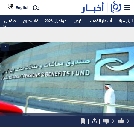
English
الرئيسية
أسعار الذهب
الأردن
مونديال 2026
فلسطين
طقس
1
0
0