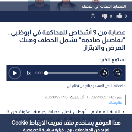
العصابة المحالة الى القضاء
0
0
عصابة من 9 أشخاص للمحاكمة في أبوظبي..
"تفاصيل صادمة" تشمل الخطف وهتك
العرض والابتزاز
استمع للخبر:
1
x
0:00
ملاحظة: النص المسموع ناتج عن نظام آلي
نشر :
17:12 2025/10/27
|
آخر تحديث :
17:16 2025/10/27
هنا وهناك
النيابة العامة في أبوظبي تحيل عصابة إجرامية، مكونة من 9
متهمين الى المحكمة بقضايا تشمل الخطف، والاعتداء الجسدي،
هذا الموقع يستخدم ملف تعريف الارتباط Cookie
وهتك العرض، والابتزاز.
لمزيد من المعلومات ، يرجى قراءة
سياسة الخصوصية