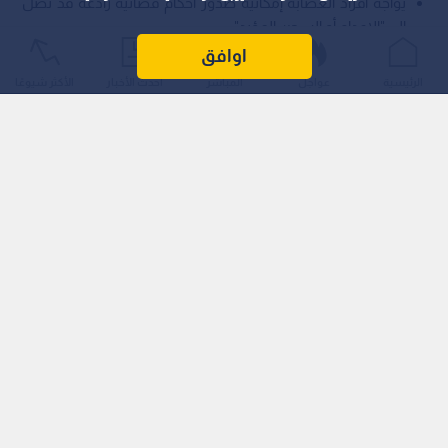
يواجه أفراد العصابة إمكانية صدور أحكام قضائية رادعة قد تصل
إلى "الإعدام أو السجن المؤبد".
اوافق
في قضية تصنف كواحدة من "أخطر الجرائم المنظمة" مؤخرا، أحالت
الرئيسية
عواجل
المباشر
أحدث الأخبار
الأكثر شيوعًا
النيابة العامة في أبوظبي عصابة إجرامية منظمة، مكونة من 9
متهمين (جميعهم من جنسية عربية واحدة)، إلى المحكمة الجنائية.
وتواجه العصابة تهما بالغة الخطورة تهدد أمن الدولة، تشمل
الخطف، والاعتداء الجسدي، وهتك العرض، والابتزاز الإلكتروني بمبالغ