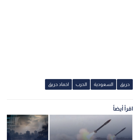
حريق
السعودية
الحرب
اخماد حريق
اقرأ أيضاً