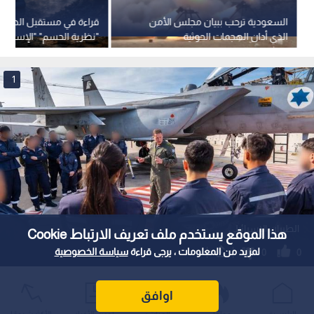
السعودية ترحب ببيان مجلس الأمن
قراءة في مستقبل الضفة 
الذي أدان الهجمات الحوثية
"نظرية الحسم" "الإسرائيلي
السلطة الفلسطينية
1
الطيران الإسرائيلي
هذا الموقع يستخدم ملف تعريف الارتباط Cookie
لمزيد من المعلومات ، يرجى قراءة
سياسة الخصوصية
0
0
القناة 13 العبرية: تل أبيب تكثف
اوافق
استعداداتها لشن عمليات عسكرية