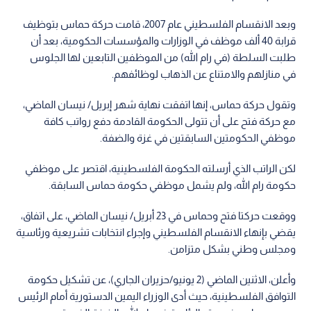
وبعد الانقسام الفلسطيني عام 2007، قامت حركة حماس بتوظيف
قرابة 40 ألف موظف في الوزارات والمؤسسات الحكومية، بعد أن
طلبت السلطة (في رام الله) من الموظفين التابعين لها الجلوس
في منازلهم والامتناع عن الذهاب لوظائفهم.
وتقول حركة حماس، إنها اتفقت نهاية شهر إبريل/ نيسان الماضي،
مع حركة فتح على أن تتولى الحكومة القادمة دفع رواتب كافة
موظفي الحكومتين السابقتين في غزة والضفة.
لكن الراتب الذي أرسلته الحكومة الفلسطينية، اقتصر على موظفي
حكومة رام الله، ولم يشمل موظفي حكومة حماس السابقة.
ووقعت حركتا فتح وحماس في 23 أبريل/ نيسان الماضي، على اتفاق،
يقضي بإنهاء الانقسام الفلسطيني وإجراء انتخابات تشريعية ورئاسية
ومجلس وطني بشكل متزامن.
وأعلن، الاثنين الماضي (2 يونيو/حزيران الجاري)، عن تشكيل حكومة
التوافق الفلسطينية، حيث أدى الوزراء اليمين الدستورية أمام الرئيس