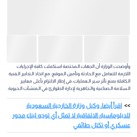
وأوضحت الوزارة أن الجهات الـمختصة استكملت كافة الإجراءات
اللازمة للتعامل مع الـحادثة وتأمين الـموقع، مع اتخاذ الـتدابير الـفنية
الـكافلة بمنع تأثر سير الـعمليات، في إطار الالتزام بأعلى معايير
الـسلامة الـصناعية والـجاهزية لإدارة الطوارئ في الـمنشآت الـحيوية.
اقرأ أيضا: وكيل وزارة الخارجية السعودية
للدبلوماسية: الاتفاقية لا تمثل أي توجه لبناء محور
عسكري أو تكتل طائفي