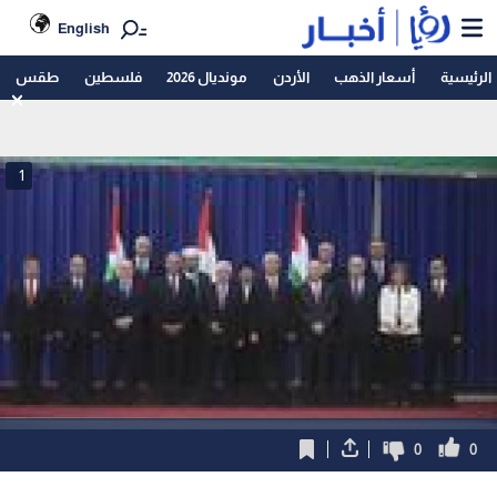
English
الرئيسية
أسعار الذهب
الأردن
مونديال 2026
فلسطين
طقس
1
0
0