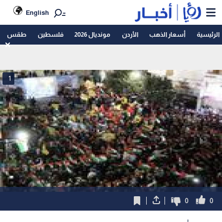
English
الرئيسية
أسعار الذهب
الأردن
مونديال 2026
فلسطين
طقس
1
0
0