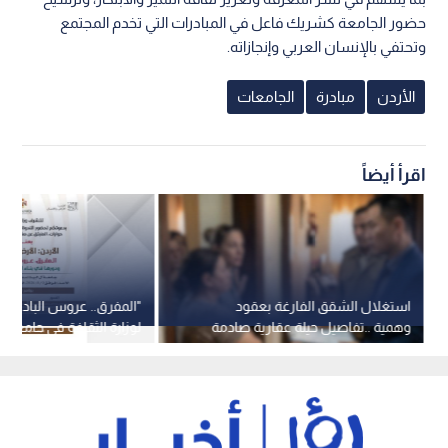
حضور الجامعة كشريك فاعل في المبادرات التي تخدم المجتمع
وتحتفي بالإنسان العربي وإنجازاته.
الأردن
مبادرة
الجامعات
اقرأ أيضاً
استغلال الشقق الفارغة بعقود
"المفرق.. عروس البادية"..
وهمية ..تفاصيل حيلة عقارية صادمة
لوزارة الثقافة في جامعة "
في عمان
الأحد