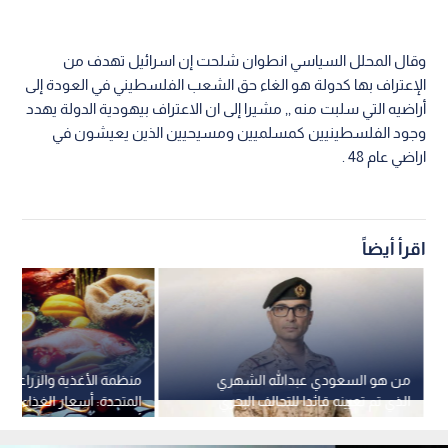
وقال المحلل السياسي انطوان شلحت إن اسرائيل تهدف من
الإعتراف بها كدولة هو الغاء حق الشعب الفلسطيني في العودة إلى
أراضيه التي سلبت منه ,, مشيرا إلى ان الاعتراف بيهودية الدولة يهدد
وجود الفلسطينيين كمسلميين ومسيحيين الذين يعيشون في
اراضي عام 48 .
اقرأ أيضاً
من هو السعودي عبدالله الشهري
منظمة الأغذية والزراعة لل
الذي تم تعيينه قائدا للتحالف البحري
المتحدة: أسعار الغذاء العا
متعدد الجنسيات؟
أعلى مستوى منذ 3 سنوات ونصف