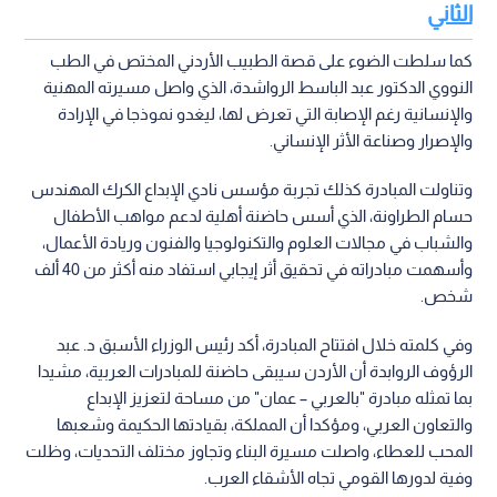
الثاني
كما سلطت الضوء على قصة الطبيب الأردني المختص في الطب
النووي الدكتور عبد الباسط الرواشدة، الذي واصل مسيرته المهنية
والإنسانية رغم الإصابة التي تعرض لها، ليغدو نموذجا في الإرادة
والإصرار وصناعة الأثر الإنساني.
وتناولت المبادرة كذلك تجربة مؤسس نادي الإبداع الكرك المهندس
حسام الطراونة، الذي أسس حاضنة أهلية لدعم مواهب الأطفال
والشباب في مجالات العلوم والتكنولوجيا والفنون وريادة الأعمال،
وأسهمت مبادراته في تحقيق أثر إيجابي استفاد منه أكثر من 40 ألف
شخص.
وفي كلمته خلال افتتاح المبادرة، أكد رئيس الوزراء الأسبق د. عبد
الرؤوف الروابدة أن الأردن سيبقى حاضنة للمبادرات العربية، مشيدا
بما تمثله مبادرة "بالعربي – عمان" من مساحة لتعزيز الإبداع
والتعاون العربي، ومؤكدا أن المملكة، بقيادتها الحكيمة وشعبها
المحب للعطاء، واصلت مسيرة البناء وتجاوز مختلف التحديات، وظلت
وفية لدورها القومي تجاه الأشقاء العرب.