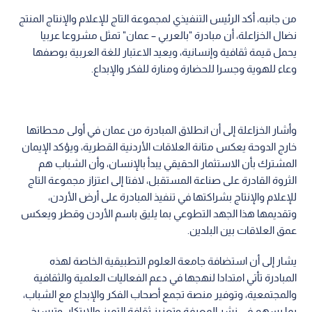
من جانبه، أكد الرئيس التنفيذي لمجموعة التاج للإعلام والإنتاج المنتج
نضال الخزاعلة، أن مبادرة "بالعربي – عمان" تمثل مشروعا عربيا
يحمل قيمة ثقافية وإنسانية، ويعيد الاعتبار للغة العربية بوصفها
وعاء للهوية وجسرا للحضارة ومنارة للفكر والإبداع.
وأشار الخزاعلة إلى أن انطلاق المبادرة من عمان في أولى محطاتها
خارج الدوحة يعكس متانة العلاقات الأردنية القطرية، ويؤكد الإيمان
المشترك بأن الاستثمار الحقيقي يبدأ بالإنسان، وأن الشباب هم
الثروة القادرة على صناعة المستقبل، لافتا إلى اعتزاز مجموعة التاج
للإعلام والإنتاج بشراكتها في تنفيذ المبادرة على أرض الأردن،
وتقديمها هذا الجهد التطوعي بما يليق باسم الأردن وقطر ويعكس
عمق العلاقات بين البلدين.
يشار إلى أن استضافة جامعة العلوم التطبيقية الخاصة لهذه
المبادرة تأتي امتدادا لنهجها في دعم الفعاليات العلمية والثقافية
والمجتمعية، وتوفير منصة تجمع أصحاب الفكر والإبداع مع الشباب،
بما يسهم في نشر المعرفة وتعزيز ثقافة التميز والابتكار، وترسيخ