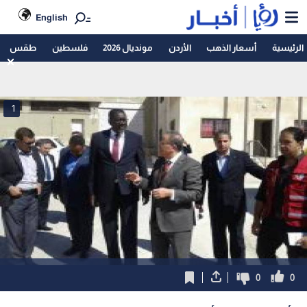
English
الرئيسية
أسعار الذهب
الأردن
مونديال 2026
فلسطين
طقس
1
0
0