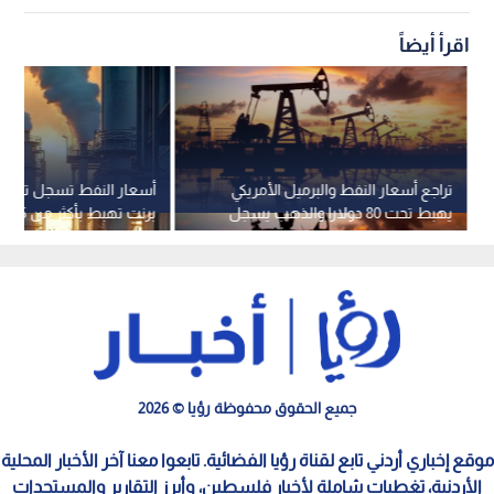
اقرأ أيضاً
تراجع أسعار النفط والبرميل الأمريكي
أسعار النفط تسجل تراجعا
يهبط تحت 80 دولارا والذهب يسجل
برنت تهبط بأكثر من 5%
ارتفاعا
جميع الحقوق محفوظة رؤيا © 2026
موقع إخباري أردني تابع لقناة رؤيا الفضائية. تابعوا معنا آخر الأخبار المحلية
الأردنية، تغطيات شاملة لأخبار فلسطين، وأبرز التقارير والمستجدات