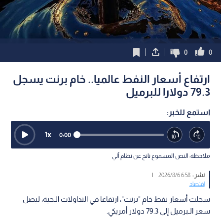
0
0
ارتفاع أسعار النفط عالميا.. خام برنت يسجل
79.3 دولارا للبرميل
استمع للخبر:
1
x
0:00
ملاحظة: النص المسموع ناتج عن نظام آلي
نشر :
6:58 2026/8/6
|
اقتصاد
سجلت أسعار نفط خام "برنت"، ارتفاعا في التداولات الـحية، ليصل
سعر الـبرميل إلى 79.3 دولار أمريكي.