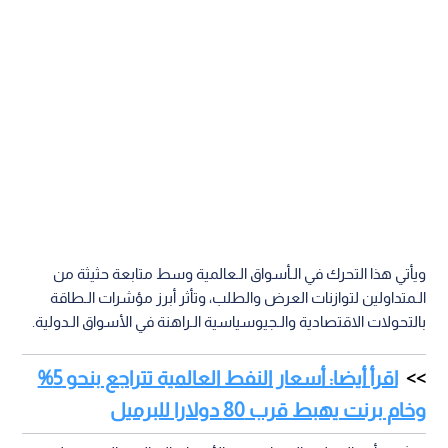
ويأتي هذا التحرك في الـأسواق الـعالمية وسط متابعة حثيثة من
الـمتداولين لتوازنات العرض والطلب، وتأثر أبرز مؤشرات الـطاقة
بالتحولات الاقتصادية والـجيوسياسية الـراهنة في الأسواق الـدولية.
اقرأ أيضا: أسعار النفط العالمية تتراجع بنحو 5%
وخام برنت يهبط قرب 80 دولارا للبرميل