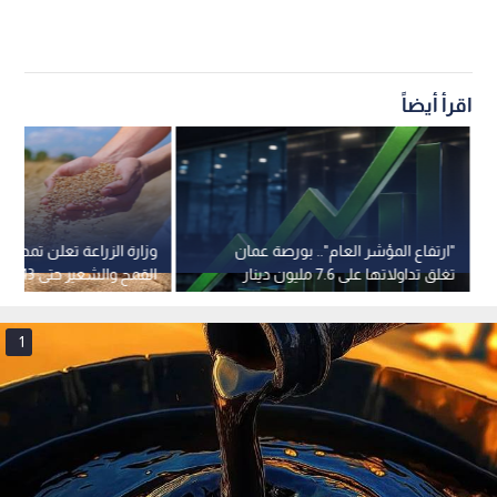
اقرأ أيضاً
"ارتفاع المؤشر العام".. بورصة عمان
وزارة الزراعة تعلن تمديد ف
تغلق تداولاتها على 7.6 مليون دينار
القمح والشعير حتى 13 آب
1