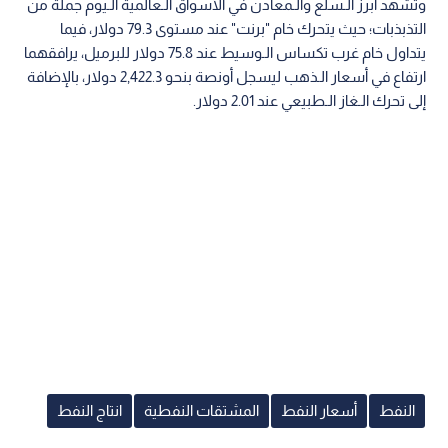
وتشهد أبرز الـسلع والـمعادن في الأسواق الـعالمية الـيوم جملة من
التذبذبات؛ حيث يتحرك خام "برنت" عند مستوى 79.3 دولار، فيما
يتداول خام غرب تكساس الـوسيط عند 75.8 دولار للبرميل، يرافقهما
ارتفاع في أسعار الـذهب ليسجل أونصة بنحو 2,422.3 دولار، بالإضافة
إلى تحرك الـغاز الـطبيعي عند 2.01 دولار.
النفط
أسعار النفط
المشتقات النفطية
انتاج النفط