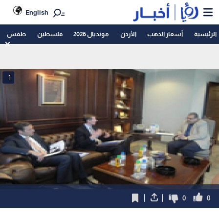
English
الرئيسية
أسعار الذهب
الأردن
مونديال 2026
فلسطين
طقس
1
0
0