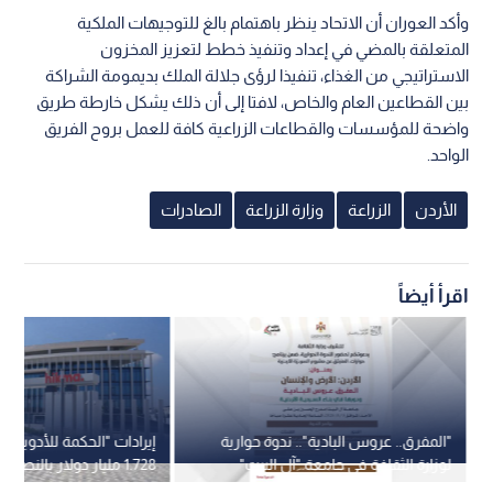
وأكد العوران أن الاتحاد ينظر باهتمام بالغ للتوجيهات الملكية
المتعلقة بالمضي في إعداد وتنفيذ خطط لتعزيز المخزون
الاستراتيجي من الغذاء، تنفيذا لرؤى جلالة الملك بديمومة الشراكة
بين القطاعين العام والخاص، لافتا إلى أن ذلك يشكل خارطة طريق
واضحة للمؤسسات والقطاعات الزراعية كافة للعمل بروح الفريق
الواحد.
الأردن
الزراعة
وزارة الزراعة
الصادرات
اقرأ أيضاً
"المفرق.. عروس البادية".. ندوة حوارية
إيرادات "الحكمة للأدوية" ت
لوزارة الثقافة في جامعة "آل البيت"
1.728 مليار دولار بالنصف الأول
الأحد