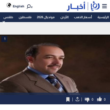
English
الرئيسية
أسعار الذهب
الأردن
مونديال 2026
فلسطين
طقس
1
0
0