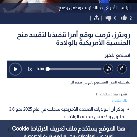
الرئيس الأمريكي دونالد ترمب وطفل رضيع
0
2
رويترز: ترمب يوقع أمرا تنفيذيا لتقييد منح
الجنسية الأمريكية بالولادة
استمع للخبر:
1
x
0:00
ملاحظة: النص المسموع ناتج عن نظام آلي
نشر :
منذ 5 ساعات
|
عربي دولي
يذكر أن الـولايات المتحدة الأمريكية سجلت في عام 2025 نحو 3.6
مليون ولادة في مختلف الولايات
هذا الموقع يستخدم ملف تعريف الارتباط Cookie
أفادت وكالة رويترز للأنباء بأن الرئيس الأمريكي دونالد ترمب وقع أمرا
لمزيد من المعلومات ، يرجى قراءة
سياسة الخصوصية