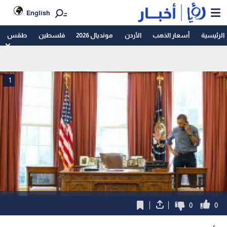
English
الرئيسية
أسعار الذهب
الأردن
مونديال 2026
فلسطين
طقس
1
0
0