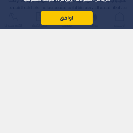
تنفيذيا جديدا يهدف إلى تقييد منح الجنسية الأمريكية بالولادة، وذلك
في إطار الحملة التي تقودها إدارته لتشديد قوانين وإجراءات الـهجرة.
اوافق
الرئيسية
عواجل
المباشر
أحدث الأخبار
الأكثر شيوعًا
ويأتي هذا القرار في وقت لا يحظر فيه الـقانون الأمريكي صراحة ما
يعرف بـ "سياحة الولادة".
اقرأ أيضا: السلطات الأمريكية تجري تحقيقا أمنيا
في واقعة تتعلق بسلامة المروحية الخاصة بترمب