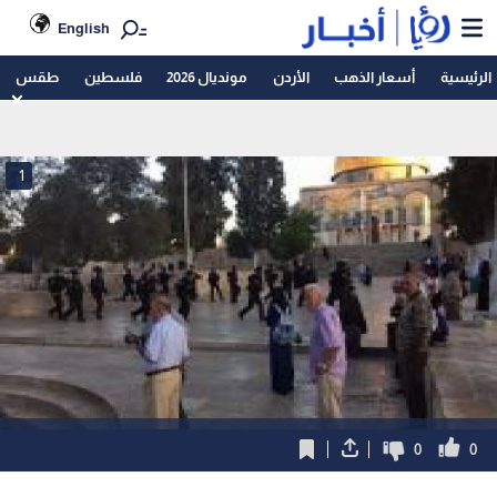
English
الرئيسية
أسعار الذهب
الأردن
مونديال 2026
فلسطين
طقس
1
0
0