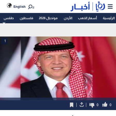
English
الرئيسية
أسعار الذهب
الأردن
مونديال 2026
فلسطين
طقس
1
0
0