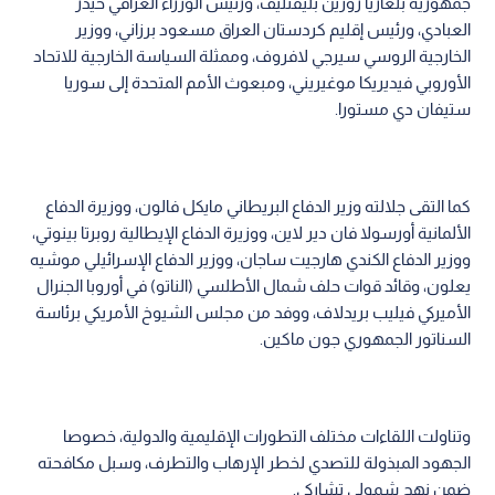
جمهورية بلغاريا روزين بليفنليف، ورئيس الوزراء العراقي حيدر
العبادي، ورئيس إقليم كردستان العراق مسعود برزاني، ووزير
الخارجية الروسي سيرجي لافروف، وممثلة السياسة الخارجية للاتحاد
الأوروبي فيديريكا موغيريني، ومبعوث الأمم المتحدة إلى سوريا
ستيفان دي مستورا.
كما التقى جلالته وزير الدفاع البريطاني مايكل فالون، ووزيرة الدفاع
الألمانية أورسولا فان دير لاين، ووزيرة الدفاع الإيطالية روبرتا بينوتي،
ووزير الدفاع الكندي هارجيت ساجان، ووزير الدفاع الإسرائيلي موشيه
يعلون، وقائد قوات حلف شمال الأطلسي (الناتو) في أوروبا الجنرال
الأميركي فيليب بريدلاف، ووفد من مجلس الشيوخ الأمريكي برئاسة
السناتور الجمهوري جون ماكين.
وتناولت اللقاءات مختلف التطورات الإقليمية والدولية، خصوصا
الجهود المبذولة للتصدي لخطر الإرهاب والتطرف، وسبل مكافحته
ضمن نهج شمولي تشاركي.