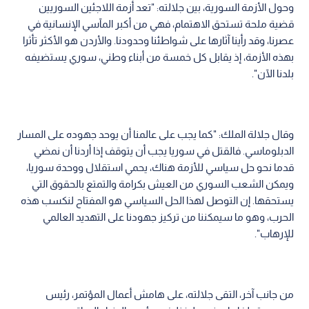
وحول الأزمة السورية، بين جلالته: "تعد أزمة اللاجئين السوريين
قضية ملحة تستحق الاهتمام، فهي من أكبر المآسي الإنسانية في
عصرنا، وقد رأينا آثارها على شواطئنا وحدودنا. والأردن هو الأكثر تأثرا
بهذه الأزمة، إذ يقابل كل خمسة من أبناء وطني، سوري يستضيفه
بلدنا الآن".
وقال جلالة الملك: "كما يجب على عالمنا أن يوحد جهوده على المسار
الدبلوماسي. فالقتل في سوريا يجب أن يتوقف إذا أردنا أن نمضي
قدما نحو حل سياسي للأزمة هناك، يحمي استقلال ووحدة سوريا،
ويمكن الشعب السوري من العيش بكرامة والتمتع بالحقوق التي
يستحقها. إن التوصل لهذا الحل السياسي هو المفتاح لنكسب هذه
الحرب، وهو ما سيمكننا من تركيز جهودنا على التهديد العالمي
للإرهاب".
من جانب آخر، التقى جلالته، على هامش أعمال المؤتمر، رئيس