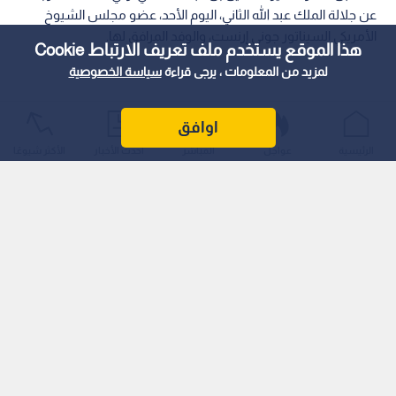
عن جلالة الملك عبد الله الثاني، اليوم الأحد، عضو مجلس الشيوخ
الأمريكي السيناتور جوني إرنست، والوفد المرافق لها.
هذا الموقع يستخدم ملف تعريف الارتباط Cookie
لمزيد من المعلومات ، يرجى قراءة
سياسة الخصوصية
اوافق
الرئيسية
عواجل
المباشر
أحدث الأخبار
الأكثر شيوعًا
وجدد سموه، خلال اللقاء الذي عقد في قصر الحسينية، التأكيد على
ضرورة خفض التصعيد لتحقيق الاستقرار إقليميا ودوليا، مشددا على
التزام الأردن بدعم جهود التهدئة في المنطقة.
اقرأ أيضا: مندوبا عن الملك وولي العهد..