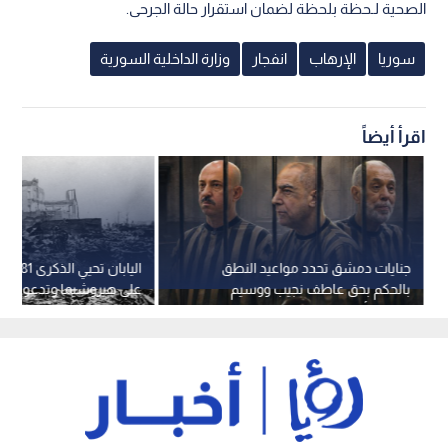
الصحية لـحظة بلحظة لضمان استقرار حالة الجرحى.
سوريا
الإرهاب
انفجار
وزارة الداخلية السورية
اقرأ أيضاً
جنايات دمشق تحدد مواعيد النطق
اليابان ت
بالحكم بحق عاطف نجيب ووسيم
على هيروشيما وتدعو لتعز
الأسد وأحمد حسون
حظر الانتشار