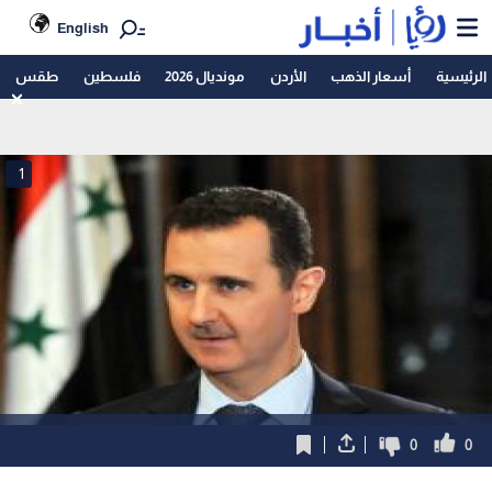
English
الرئيسية
أسعار الذهب
الأردن
مونديال 2026
فلسطين
طقس
1
0
0