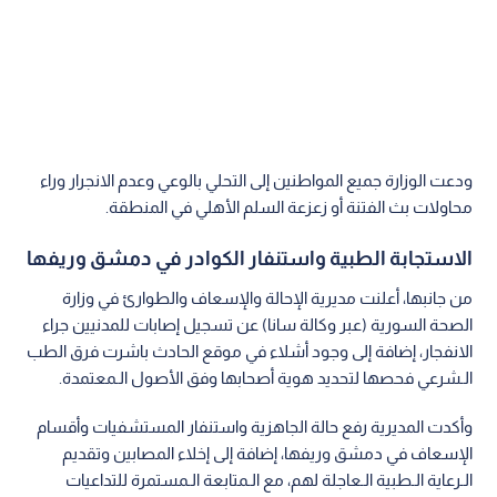
ودعت الوزارة جميع المواطنين إلى التحلي بالوعي وعدم الانجرار وراء
محاولات بث الفتنة أو زعزعة السلم الأهلي في المنطقة.
الاستجابة الطبية واستنفار الكوادر في دمشق وريفها
من جانبها، أعلنت مديرية الإحالة والإسعاف والطوارئ في وزارة
الصحة السورية (عبر وكالة سانا) عن تسجيل إصابات للمدنيين جراء
الانفجار، إضافة إلى وجود أشلاء في موقع الحادث باشرت فرق الطب
الـشرعي فحصها لتحديد هوية أصحابها وفق الأصول الـمعتمدة.
وأكدت المديرية رفع حالة الجاهزية واستنفار المستشفيات وأقسام
الإسعاف في دمشق وريفها، إضافة إلى إخلاء المصابين وتقديم
الـرعاية الـطبية الـعاجلة لهم، مع الـمتابعة الـمستمرة للتداعيات