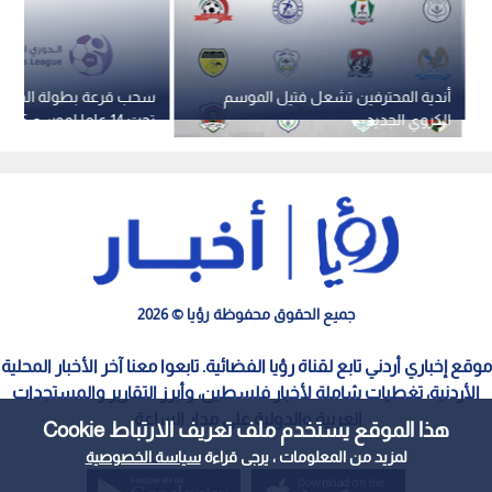
أندية المحترفين تشعل فتيل الموسم
سحب قرعة بطولة الدوري
الكروي الجديد
فريقا
جميع الحقوق محفوظة رؤيا © 2026
موقع إخباري أردني تابع لقناة رؤيا الفضائية. تابعوا معنا آخر الأخبار المحلية
الأردنية، تغطيات شاملة لأخبار فلسطين، وأبرز التقارير والمستجدات
العربية والدولية على مدار الساعة.
هذا الموقع يستخدم ملف تعريف الارتباط Cookie
لمزيد من المعلومات ، يرجى قراءة
سياسة الخصوصية