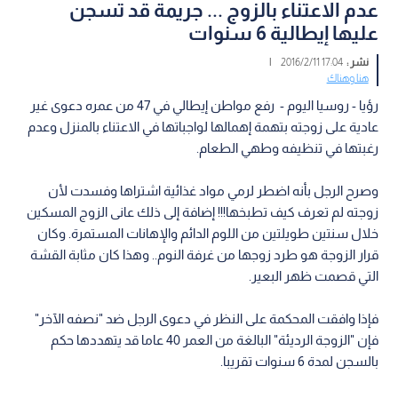
عدم الاعتناء بالزوج ... جريمة قد تسجن
عليها إيطالية 6 سنوات
نشر :
17:04 2016/2/11
|
هنا وهناك
رؤيا - روسيا اليوم - رفع مواطن إيطالي في 47 من عمره دعوى غير
عادية على زوجته بتهمة إهمالها لواجباتها في الاعتناء بالمنزل وعدم
رغبتها في تنظيفه وطهي الطعام.
وصرح الرجل بأنه اضطر لرمي مواد غذائية اشتراها وفسدت لأن
زوجته لم تعرف كيف تطبخها!!! إضافة إلى ذلك عانى الزوج المسكين
خلال سنتين طويلتين من اللوم الدائم والإهانات المستمرة. وكان
قرار الزوجة هو طرد زوجها من غرفة النوم.. وهذا كان مثابة القشة
التي قصمت ظهر البعير.
فإذا وافقت المحكمة على النظر في دعوى الرجل ضد "نصفه الآخر"
فإن "الزوجة الرديئة" البالغة من العمر 40 عاما قد يتهددها حكم
بالسجن لمدة 6 سنوات تقريبا.