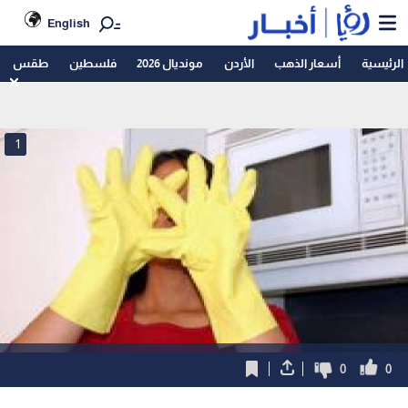
English
الرئيسية
أسعار الذهب
الأردن
مونديال 2026
فلسطين
طقس
1
0
0