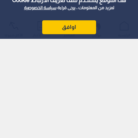
هذا الموقع يستخدم ملف تعريف الارتباط Cookie
لمزيد من المعلومات ، يرجى قراءة
سياسة الخصوصية
اوافق
الرئيسية
عواجل
المباشر
أحدث الأخبار
الأكثر شيوعًا
وبحث الوزيران العلاقات الثنائية، وسبل تعزيزها في عديد مجالات
تهم البلدين الشقيقين.
كما بحثا التطورات في المنطقة، وجهود إنهاء التصعيد واستعادة
الهدوء وتحقيق الأمن والاستقرار.
اقرأ أيضا: الصفدي ونظيره البحريني يبحثان سبل