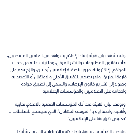
واستشهد بيان هيئة إنقاذ الإعلام بشواهد من العامين المنقضيين،
بدأت بقانون المطبوعات والنشر العرفي، وما ترتب عليه من حجب
للمواقع الإلكترونية، مرورا بتصفية إعلاميين أردنيين، والزج بهم على
قارعة الطريق، وتعريضهم للتضييق الأمني والاعتقال أو التهديد به،
وصولا إلى تشريع قانون الإرهاب، والسعي إلى تطبيق مواده
واحكامه على الاعلاميين والمؤسسات الإعلامية.
وتوقف بيان الهيئة عند أداء المؤسسات المعنية بالإعلام، نقابية
وأهلية، واصفا إياه بـ "الموقف المهادن"، الذي سيسمح للسلطات بـ
"تغليض هراوتها على الإعلاميين".
ولوحت الهيئة، في بيانها، باتخاذ كافة الإجراءات، التي من شأنها