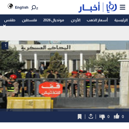
English
الرئيسية
أسعار الذهب
الأردن
مونديال 2026
فلسطين
طقس
1
0
0