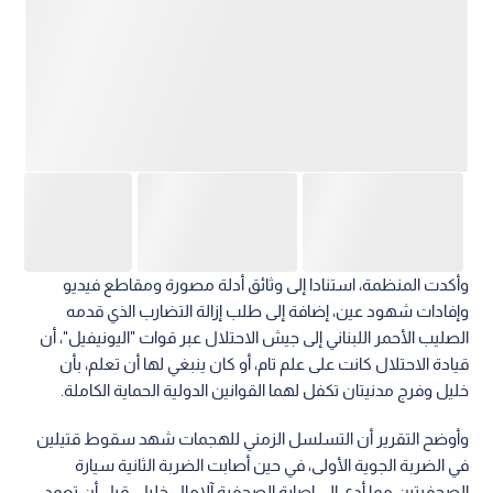
وأكدت المنظمة، استنادا إلى وثائق أدلة مصورة ومقاطع فيديو
وإفادات شهود عين، إضافة إلى طلب إزالة التضارب الذي قدمه
الصليب الأحمر اللبناني إلى جيش الاحتلال عبر قوات "اليونيفيل"، أن
قيادة الاحتلال كانت على علم تام، أو كان ينبغي لها أن تعلم، بأن
خليل وفرج مدنيتان تكفل لهما القوانين الدولية الحماية الكاملة.
وأوضح التقرير أن التسلسل الزمني للهجمات شهد سقوط قتيلين
في الضربة الجوية الأولى، في حين أصابت الضربة الثانية سيارة
الصحفيتين مما أدى إلى إصابة الصحفية آلامال خليل، قبل أن تعمد