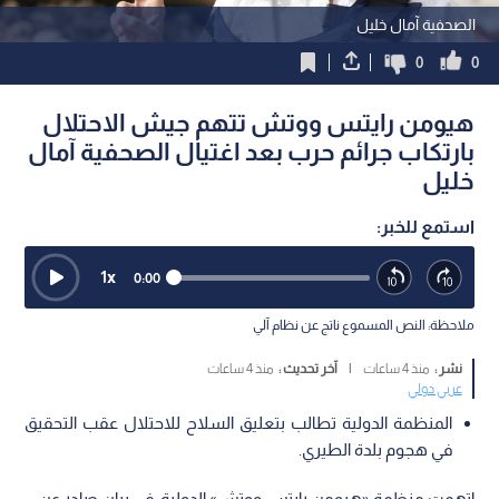
الصحفية آمال خليل
0
0
هيومن رايتس ووتش تتهم جيش الاحتلال
بارتكاب جرائم حرب بعد اغتيال الصحفية آمال
خليل
استمع للخبر:
1
x
0:00
ملاحظة: النص المسموع ناتج عن نظام آلي
نشر :
منذ 4 ساعات
|
آخر تحديث :
منذ 4 ساعات
عربي دولي
المنظمة الدولية تطالب بتعليق السلاح للاحتلال عقب التحقيق
في هجوم بلدة الطيري.
اتهمت منظمة «هيومن رايتس ووتش» الدولية، في بيان صادر عن