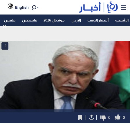
English
الرئيسية
أسعار الذهب
الأردن
مونديال 2026
فلسطين
طقس
1
0
0