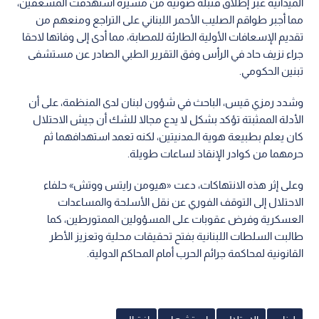
الميدانية عبر إطلاق قنبلة صوتية من مسيرة استهدفت المسعفين،
مما أجبر طواقم الصليب الأحمر اللبناني على التراجع ومنعهم من
تقديم الإسعافات الأولية الطارئة للمصابة، مما أدى إلى وفاتها لاحقا
جراء نزيف حاد في الرأس وفق التقرير الطبي الصادر عن مستشفى
تبنين الحكومي.
وشدد رمزي قيس، الباحث في شؤون لبنان لدى المنظمة، على أن
الأدلة الممثبتة تؤكد بشكل لا يدع مجالا للشك أن جيش الاحتلال
كان يعلم بطبيعة هوية الـمدنيتين، لكنه تعمد استهدافهما ثم
حرمهما من كوادر الإنقاذ لساعات طويلة.
وعلى إثر هذه الانتهاكات، دعت «هيومن رايتس ووتش» حلفاء
الاحتلال إلى التوقف الفوري عن نقل الأسلحة والمساعدات
العسكرية وفرض عقوبات على المسؤولين الممتورطين، كما
طالبت السلطات اللبنانية بفتح تحقيقات محلية وتعزيز الأطر
القانونية لمحاكمة جرائم الحرب أمام المحاكم الدولية.