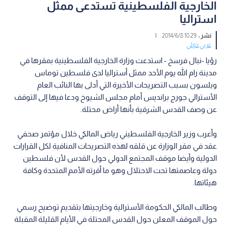
الخارجية الفلسطينية تستدعى ممثل
استراليا
نشر :
10:29 2014/6/8
|
عربي دولي
رؤيا -نبال فرسخ - استدعت وزارة الخارجية الفلسطينية بمقرها في
مدينة رام الله يوم الأحد ممثل أستراليا لدى فلسطين توماس
ويلسون بسبب التصريحات الأخيرة التي أدلى بها النائب العام
الأسترالي جورج برانديس أمام مجلس الشيوخ ودعا فيها إلى التوقف
عن وصف القدس الشرقية بأنها أراض محتلة.
وأعرب وزير الخارجية الفلسطيني رياض المالكي خلال مؤتمر صحفي
عقد في مقر الوزارة عن قلقه لهذه التصريحات المنافية لكل القرارات
الدولية وأيضا موقف المجتمع الدولي حول القدس لأن فلسطين
دولة وعاصمتها تحت الاحتلال وهو ما أقرته الأمم المتحدة وكافة
هيئاتها.
وطالب المالكي الحكومة الأسترالية وخارجيتها بتقديم توضيح رسمي
حول الموقف المعلن حول القدس المحتلة في الأيام القليلة المقبلة