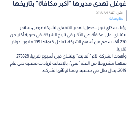
غوغل تهدي مديرها "أكبر مكافأة" بتاريخها
نشر :
6:47 2016/2/9
|
هنا وهناك
رؤيا - سكاي نيوز - حصل المدير التنفيذي لشركة غوغل، ساندر
بيتشاي، على مكافأة هي الأكبر في تاريخ الشركة، في صورة أكثر من
270 ألف سهم من أسهم الشركة، تعادل قيمتها 199 مليون دولار
تقريبا.
وأهدت الشركة الأم "ألفابت" بيتشاي قبل أسبوع تقريبا، 273328
سهما مشروطا من الفئة "سي"، بالإضافة لزيادات فصلية حتى عام
2019، بحال ظل في منصبه، وفقا لوثائق الشركة.