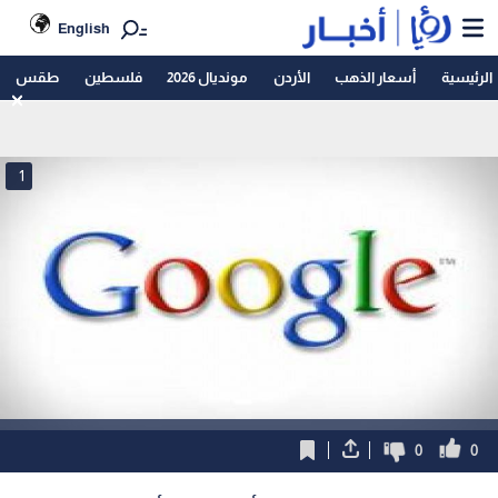
English
الرئيسية
أسعار الذهب
الأردن
مونديال 2026
فلسطين
طقس
1
0
0