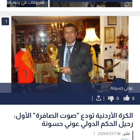
الفروقات في ردود الفعل 
بين الرجل والمرأة
1
عوني حسونة
0
0
الكرة الأردنية تودع "صوت الصافرة" الأول:
رحيل الحكم الدولي عوني حسونة
نشر :
17:56 2025/6/23
|
رياضة