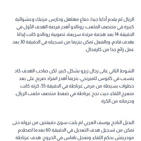
الريال لم يقدم أداءا جيدا، دفاع مهلهل وحارس مرتبك وعشوائية
كبيرة في منتصف الملعب، رونالدو أهدر فرصة الهدف الأول في
الدقيقة 14 بعد هجمة مرتدة سريعة، تصويبة رونالدو كانت إيذانا
بهدف قادم، وبالفعل تمكن بنزيما من تسجيله في الدقيقة 30 بعد
عمل رائع جدا من كارفخال.
الشوط الثاني عانى رجال زيزو بشكل كبير، لكن صاحب الهدف كاد
يتسبب في كابوس للميرنجي، بنزيما أهدر انفراد صريح على بعد
خطوات بسيطة من مرمى غرناطة في الدقيقة 55، كرته كانت
منعرج اللقاء، حيث نجح غرناطة في ضغط منتصف ملعب الريال،
وحرمانه من الكرة.
البديل الناجح يوسف العربي لم يلبث سوى دقيقتين من نزوله حتى
تمكن من تسجيل هدف التعديل في الدقيقة 60 بعدما اصطدم
مودريتش بحكم اللقاء، وتعجل نافاس في الخروج، هدف غرناطة