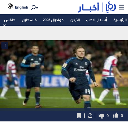
English
الرئيسية
أسعار الذهب
الأردن
مونديال 2026
فلسطين
طقس
1
0
0