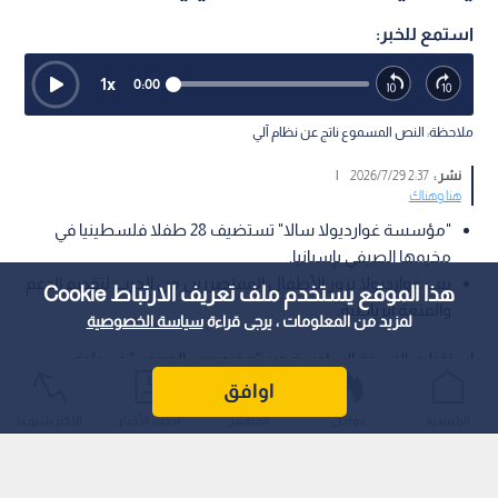
استمع للخبر:
1
x
0:00
ملاحظة: النص المسموع ناتج عن نظام آلي
نشر :
2:37 2026/7/29
|
هنا وهناك
"مؤسسة غوارديولا سالا" تستضيف 28 طفلا فلسطينيا في
مخيمها الصيفي بإسبانيا.
بيب غوارديولا يزور الأطفال الممتضررين من الحرب لتقديم الدعم
هذا الموقع يستخدم ملف تعريف الارتباط Cookie
والمتعة الرياضية.
لمزيد من المعلومات ، يرجى قراءة
سياسة الخصوصية
استقبلت النسخة السادسة من "مخيم بيب الصيفي" في بلدة
"ريالب" الإسبانية، وتحت مظلة "مؤسسة غوارديولا سالا"، 28 طفلا
اوافق
فلسطينيا من الممتضررين جراء الحرب.
الرئيسية
عواجل
المباشر
أحدث الأخبار
الأكثر شيوعًا