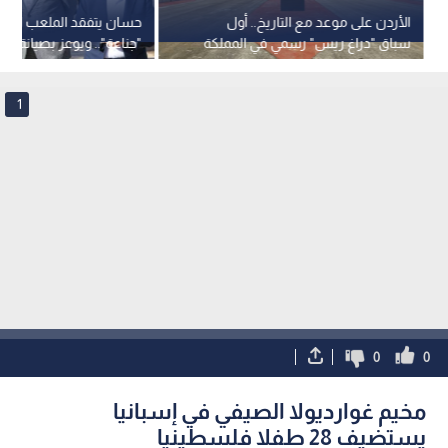
الأردن على موعد مع التاريخ.. أول
حسان يتفقد الملعب البل
سباق "دراغ ريس" رسمي في المملكة
"جناعة".. ويوعز بصيانة شا
1
0
0
مخيم غوارديولا الصيفي في إسبانيا
يستضيف 28 طفلا فلسطينيا