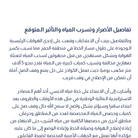
تفاصيل الأضرار وتسرب المياه والتأثير الـمتوقع
وبالتفاصيل بينت أن الاعتداءات وقعت على إحدى الهوايات الرئيسية
الـوجودة على طول مسار الخط في منطقة الجفر مما تسبب بكسر
الهواية وبشكل مستهجن من قبل مجهولين لسحب المياه لتعبئة
صهاريج مخالفة وتسرب كميات كبيرة من الـمياه تقدر بنحو 5 آلاف
متر مكعب يوميا، حيث تعمل الكوادر على حل يمنع وقف الضخ، آملة
أن تتمكن من الإصلاح في وقت قريب.
وأشارت إلى أن الاعتداء على خط مياه الديسي، أحد أهم الـمصادر
الاستراتيجية الـمائية الوطنية في مثل هذه الأوقات والظروف يعد
اعتداء سافرا وسيؤثر بشكل واضح لا سمح الله حال وقف ضخ على
كميات وحصص الـمياه الـمخصصة لعدد من الـمناطق وحرمان
مناطق أخرى من حصصها الكافية من مياه الشرب حتى الانتهاء من
إعادة إصلاح الـهواية وصيانة الخط وإعادة الوضع إلى ما كان عليه،
مؤكدة أنها تعمل مع الجهات الأمنية المختصة لضبط الفاعلين