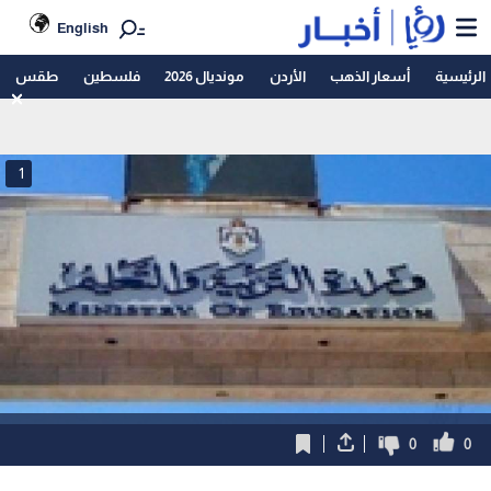
English
الرئيسية
أسعار الذهب
الأردن
مونديال 2026
فلسطين
طقس
1
0
0