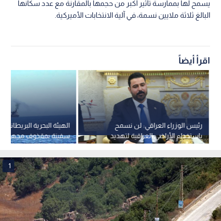
يسمح لها بممارسة تأثير أكبر من حجمها بالمقارنة مع عدد سكانها
البالغ ثلاثة ملايين نسمة، في آلية الانتخابات الأميركية.
اقرأ أيضاً
رئيس الوزراء العراقي: لن نسمح
الهيئة البحرية البريطانية
باستخدام الأراضي العراقية لتهديد
سفينة بمقذوف مجهول قب
أمن دول الجوار
"خصب" العمانية
1