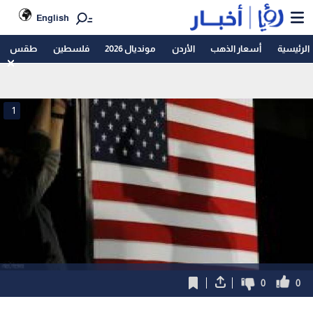
English
الرئيسية
أسعار الذهب
الأردن
مونديال 2026
فلسطين
طقس
1
0
0