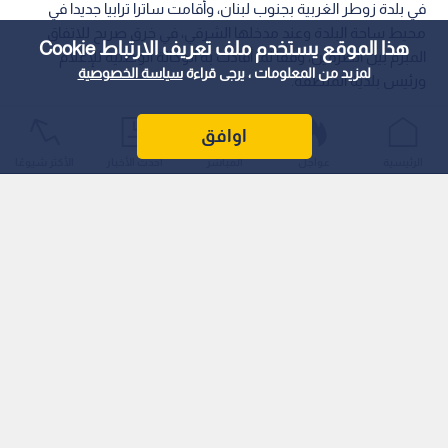
في بلدة زوطر الغربية بجنوب لبنان، وأقامت ساترا ترابيا جديدا في
محيط ساحة البلدة وعند مدخلها الشرقي، في خرق صريح للاتفاق
هذا الموقع يستخدم ملف تعريف الارتباط Cookie
المبرم بين الطرفين، وفقا لما أفادت به الوكالة الوطنية للإعلام
لمزيد من المعلومات ، يرجى قراءة
سياسة الخصوصية
ورئيس بلدية المنطقة.
اوافق
الرئيسية
عواجل
المباشر
أحدث الأخبار
الأكثر شيوعًا
وتعد زوطر الغربية إحدى "المناطق التجريبية" التي نص عليها اتفاق
الإطار الموقع في 26 يونيو 2026 برعاية أمريكية، حيث انتشر فيها
الجيش اللبناني في 21 يوليو الماضي بغرض حظر أي وجود عسكري
خارج القوى الحكومية ونزع سلاح حزب الله، لتكون تمهيدا لانسحاب