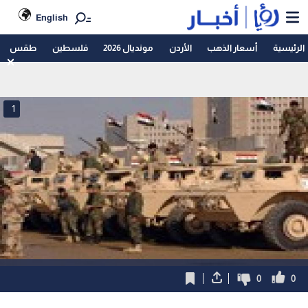
English
الرئيسية
أسعار الذهب
الأردن
مونديال 2026
فلسطين
طقس
1
0
0