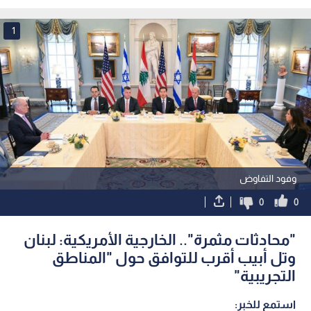
البلدين وضرورة وقف الحرب في غزة
دمشق
1
وفود التفاوض
0
0
"محادثات مثمرة".. الخارجية الأمريكية: لبنان
وتل أبيب أقرب للتوافق حول "المناطق
التجريبية"
استمع للخبر: