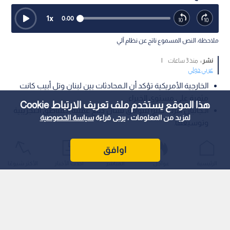
1
x
0:00
ملاحظة: النص المسموع ناتج عن نظام آلي
نشر :
منذ 3 ساعات
|
عربي دولي
الخارجية الأمريكية تؤكد أن الـمحادثات بين لبنان وتل أبيب كانت
مثمرة على مستوى الخبراء.
هذا الموقع يستخدم ملف تعريف الارتباط Cookie
الـجانبان أقرب كثيرا للتوافق بشأن دفع عملية الـمناطق الـتجريبية
لمزيد من المعلومات ، يرجى قراءة
سياسة الخصوصية
وتوسيعها.
أعلن الـمتحدث باسم وزارة الـخارجية الأمريكية أن الـمحادثات الـجارية
اوافق
بين لبنان وتل أبيب اتسمت بالإيجابية، وكانت مثمرة على الـمستوى
الرئيسية
عواجل
المباشر
أحدث الأخبار
الأكثر شيوعًا
الـفني ومستوى الـخبراء.