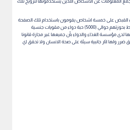
 جمع المعلومات عن الاشخاص اللذين يستخدمونها لترويج تلك
اء القبض على خمسة اشخاص يقومون باستخدام تلك الصفحة
لبيع تلك الادوية والمستحضرت الطبيه المقلدة وضبط بحوزتهم حوالي (5000) حبة دواء من مقويات جنسية
دى مؤسسة الغذاء والدواء بأن جميعها غير مجازة قانونا
 ضرر ولها اثار جانبية سيئة على صحة الانسان ولا تحقق اي