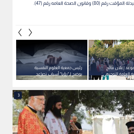
ون الصحة العامه رقم (47).
موعد إعلان نتائج
رئيس جمعية العلوم النفسية
"الغذا
ية العامة التوجيهي
يوضح لـ"رؤيا" أسباب تصاعد
صارمة 
الجريمة في الأردن
في ال
3