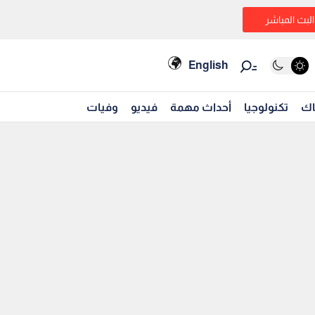
البث المباشر
English
اك
تكنولوجيا
أحداث مهمة
فيديو
وفيات