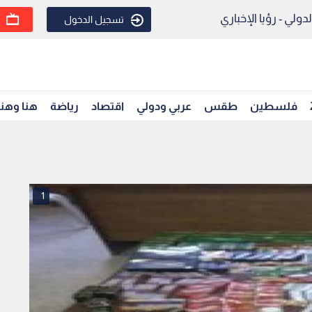
ولي - رؤيا الإخباري
تسجيل الدخول
فلسطين
طقس
عربي ودولي
اقتصاد
رياضة
هنا وهن
1