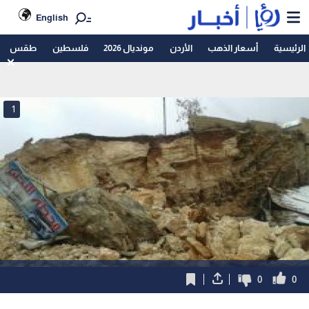
English
الرئيسية
أسعار الذهب
الأردن
مونديال 2026
فلسطين
طقس
1
0
0