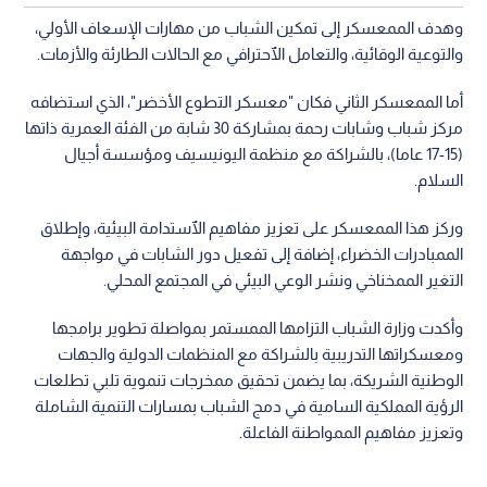
وهدف الممعسكر إلى تمكين الشباب من مهارات الإسعاف الأولي،
والتوعية الوقائية، والتعامل الٱحترافي مع الحالات الطارئة والأزمات.
أما الممعسكر الثاني فكان "معسكر التطوع الأخضر"، الذي استضافه
مركز شباب وشابات رحمة بمشاركة 30 شابة من الفئة العمرية ذاتها
(15-17 عاما)، بالشراكة مع منظمة اليونيسيف ومؤسسة أجيال
السلام.
وركز هذا الممعسكر على تعزيز مفاهيم الٱستدامة البيئية، وإطلاق
الممبادرات الخضراء، إضافة إلى تفعيل دور الشابات في مواجهة
التغير الممخناخي ونشر الوعي البيئي في المجتمع المحلي.
وأكدت وزارة الشباب التزامها الممستمر بمواصلة تطوير برامجها
ومعسكراتها التدريبية بالشراكة مع المنظمات الدولية والجهات
الوطنية الشريكة، بما يضمن تحقيق ممخرجات تنموية تلبي تطلعات
الرؤية المملكية السامية في دمج الشباب بمسارات التنمية الشاملة
وتعزيز مفاهيم الممواطنة الفاعلة.