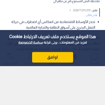
ملاحظة: النص المسموع ناتج عن نظام آلي
نشر :
23:55 2026/7/29
|
عربي دولي
تحذر الأوساط الاقتصادية من انعكاس أي اضطراب في حركة
التنقل البحري على أسواق الطاقة والتجارة العالمية
هذا الموقع يستخدم ملف تعريف الارتباط Cookie
تخوض المملكة العربية السعودية حراكا دبلوماسيا وأمنيا لتأسيس
لمزيد من المعلومات ، يرجى قراءة
سياسة الخصوصية
تحالف دولي يهدف إلى حماية حركة الملاحة في البحر الأحمر، في ظل
تصاعد التهديدات التي تحيط بالسفن التجارية وخطوط الشحن
الحيوية، وفق ما أوضحته وكالة "رويترز" نقلا عن مصدرين مطلعين.
اوافق
الرئيسية
عواجل
المباشر
أحدث الأخبار
الأكثر شيوعًا