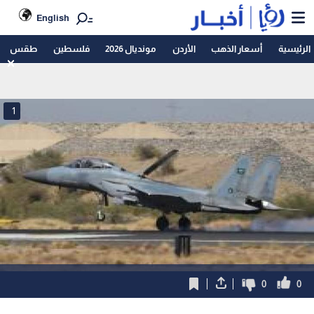
English
الرئيسية
أسعار الذهب
الأردن
مونديال 2026
فلسطين
طقس
1
0
0