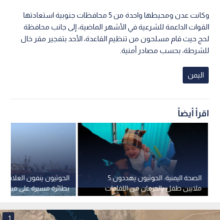
وكانت عدن ومحيطها واحدة من 5 محافظات جنوبية استعادتها
القوات الداعمة للشرعية في الأشهر الماضية، إلى جانب محافظة
لحج حيث قام مسلحون من تنظيم القاعدة، الأحد بتفجير مقر خال
للشرطة، بحسب مصادر أمنية.
اليمن
اقرأ أيضاً
الصحة اليمنية: الحوثيون يهددون 5
الحوثيون ينفون العلاقة ب
ملايين طفل بالحرمان من اللقاحات
بطائرة مسيرة على ميناء 
المصري
1