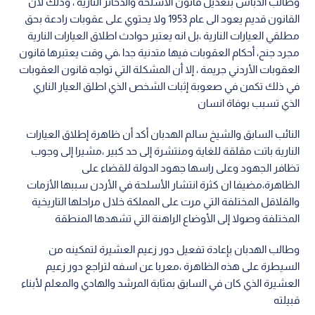
وطالب الدباس بتعديل قانون الأسلحة والذخائر النارية ، وذلك لأن
القانون قديم يعود الى عام 1953 ولا يحتوي على عقوبات رادعة بحق
مطلقي العيارات النارية ،بل انه يعتبر حوادث اطلاق العيارات النارية
مجرد جنح، أحكام العقوبات فيها متدنية جدا ،في وقت يعتبرها قانون
العقوبات الأردني جريمة ، إلا أن المشكلة التي تواجه قانون العقوبات
في ذلك تكمن في صعوبة إثبات الشخص الذي اطلق العيار الناري
الذي تسبب بوفاة انسان
النائب السابق والشيخ سالم الهدبان أكد أن ظاهرة إطلاق العيارات
النارية باتت مقلقة للغاية ومنتشرة إلى حد كبير ،مشيرا إلى وجوب
تظافر الجهود وعلى راسها جهود الدولة للقضاء على
الظاهرة،مضيفا ان كثرة انتشار الأسلحة في الأردن سببها الأزمات
والقلاقل المختلفة التي مرت على المملكة خلال مراحلها التاريخية
المختلفة وصولا إلى الأوضاع الراهنة التي تشهدها المنطقة
وطالب الهدبان بإعادة تفعيل دور زعيم العشيرة لتمكينه من
السيطرة على هذه الظاهرة ،معربا عن اسفه لتراجع دور زعيم
العشيرة الذي كان في السابق بمثابة المرشد والهادي والمعلم لأبناء
قبيلته