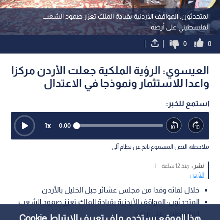
المتحدثون: المواقف الأردنية بقيادة الملك تعزز صمود الشعب
الفلسطيني على أرضه
0
0
العيسوي: الرؤية الملكية جعلت الأردن مركزا
واعدا للاستثمار ونموذجا في الاعتدال
استمع للخبر:
1
x
0:00
ملاحظة: النص المسموع ناتج عن نظام آلي
نشر :
منذ 12 ساعة
|
الأردن
خلال لقائه وفدا من مجلس عشائر جبل الخليل بالأردن
المتحدثون: المواقف الأردنية بقيادة الملك تعزز صمود الشعب
الفلسطيني على أرضه
هذا الموقع يستخدم ملف تعريف الارتباط Cookie