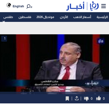
English
الرئيسية
أسعار الذهب
الأردن
مونديال 2026
فلسطين
طقس
1
0
0