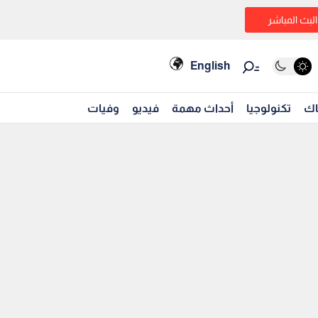
البث المباشر
English
اك
تكنولوجيا
أحداث مهمة
فيديو
وفيات