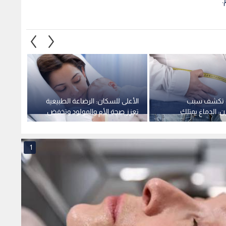
.
ة تكشف سبب
الأعلى للسكان: الرضاعة الطبيعية
"يشبه 
ن: الدماغ يمتلك
تعزز صحة الأم والمولود وتخفض
أول حا
ية" تقاوم الحمية
الفقر
"سيكل
الأمري
1