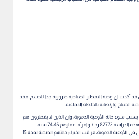
ان قد أكدت ان وجبة الافطار الصباحية ضرورية جدا للجسم. فقد
بة الصباح والإصابة بالجلطة الدماغية.
ة يسبب سوء حالة الأوعية الدموية، وإن الذين لا يفطرون هم
أكثر عرضة لحدوث نزف دموي في الدماغ. اشترك في هذه الدراسة 82772 رجلا وامرأة اعمارهم 45-74 سنة،
وجميعهم بحالة صحية جيدة ولا يعانون من أي مشاكل في الأوعية الدموية، فراقب الخبراء حالتهم الصحية لمدة 15