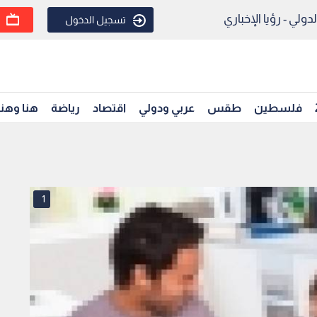
ولي - رؤيا الإخباري
تسجيل الدخول
فلسطين
طقس
عربي ودولي
اقتصاد
رياضة
هنا وهن
1