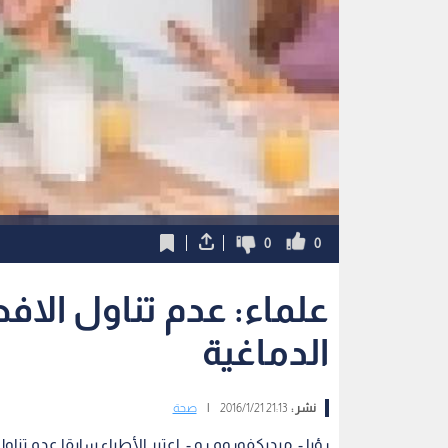
0
0
علماء: عدم تناول الا
الدماغية
نشر :
21:13 2016/1/21
|
صحة
رؤيا - ميديكفوروم.رو - اعتبر الأطباء سابقا عدم تنا