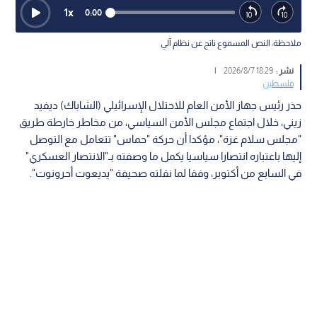
1
x
0:00
ملاحظة: النص المسموع ناتج عن نظام آلي
نشر :
18:29 2026/8/7
|
فلسطين
حذر رئيس جهاز الأمن العام للاحتلال الإسرائيلي (الشاباك) ديفيد
زيني، خلال اجتماع مجلس الأمن السياسي، من مخاطر خارطة طريق
"مجلس سلام غزة"، مؤكدا أن حركة "حماس" تتعامل مع التوصل
إليها باعتباره انتصارا سياسيا يكمل ما وصفته بـ"الانتصار العسكري"
في السابع من أكتوبر، وفقا لما نقلته صحيفة "يديعوت أحرونوت".