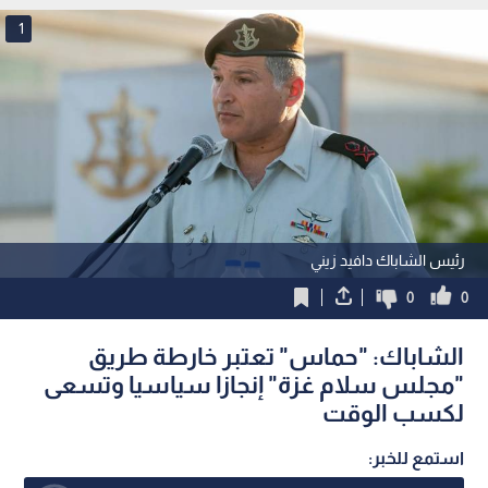
1
رئيس الشاباك دافيد زيني
0
0
الشاباك: "حماس" تعتبر خارطة طريق
"مجلس سلام غزة" إنجازا سياسيا وتسعى
لكسب الوقت
استمع للخبر: