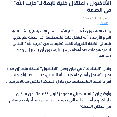
الأناضول : اعتقال خلية تابعة لـ"حزب الله"
في الضفة
نشر :
10:58 2016/1/20
|
فلسطين
رؤيا - الأناضول -
أعلن جهاز الأمن العام الإسرائيلي(الشاباك)،
اليوم الأربعاء، أنه اعتقل خلية فلسطينية، في مدينة طولكرم،
شمالي الضفة الغربية، تلقت تعليمات من "حزب الله" اللبناني،
لتنفيذ هجمات ضد أهداف إسرائيلية، دون أن يشير إلى وقت
اعتقالها.
وقال "الشاباك"، في بيان وصل "الأناضول" نسخة منه: "إن جواد
نصر الله، نجل أمين عام حزب الله اللبناني، حسن نصر الله، جند
أفراد الخلية الفلسطينية من خلال الشبكة الالكترونية(الانترنت)".
وأوضح أن "الفلسطيني محمود زغلول(33 عاما)، من سكان
طولكرم، ترأس الخلية التي ضمت إلى جانبه أربعة أفراد، جميعهم
من سكان المدينة".