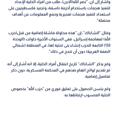
وأشار إلى أن، "نصر الله(الابن)، طلب من أفراد الخلية الإعداد
لتنفيذ هجمات باستخدام أحزمة ناسفة، وتجنيد فلسطينيين على
استعداد لتنفيذ هجمات تفجيرية وجمع المعلومات عن أهداف
محتملة".
وقال "الشاباك"، إن "هذه محاولة فاشلة إضافية من قبل(حزب
الله) لمهاجمة إسرائيل، ففي السنوات الأخيرة حاولت (الوحدة
133) التابعة للحزب إنشاء بنى تحتية لها، في المنطقة (شمالي
الضفة الغربية) دون أن تنجح في ذلك".
ولم يذكر "الشاباك" تاريخ اعتقال أفراد الخلية، إلا انه أشار إلى أنه
تم تقديم لوائح اتهام ضدهم في المحكمة العسكرية، دون ذكر
تفاصيل إضافية.
ولم يتسن الحصول على تعليق فوري من "حزب الله" بخصوص
الخلية المنسوب ارتباطها به.