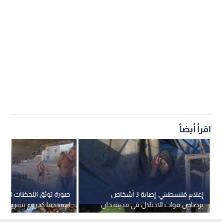
اقرأ أيضاً
إعلام فلسطيني: إصابة 3 أشخاص
صورة توثق اللحظات الأخي
برصاص قوات الاحتلال في مدينة خان
استخدما كدروع بشرية قب
يونس جنوب قطاع غزة
بغزة