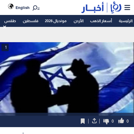
English
الرئيسية
أسعار الذهب
الأردن
مونديال 2026
فلسطين
طقس
1
0
0