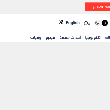
البث المباشر
English
اك
تكنولوجيا
أحداث مهمة
فيديو
وفيات