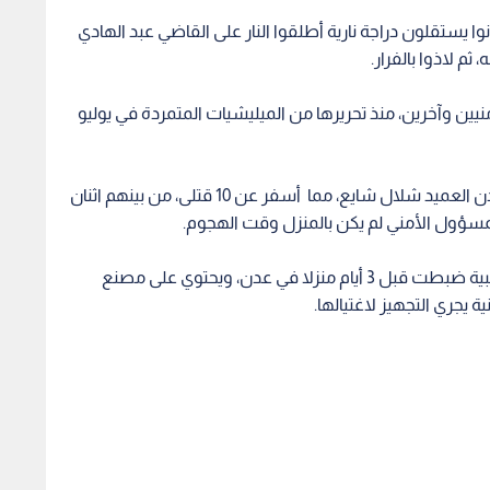
تقلون دراجة نارية أطلقوا النار على القاضي عبد الهادي
م لاذوا بالفرار.
وآخرين، منذ تحريرها من الميليشيات المتمردة في يوليو
ويأتي مقتل القاضي غداة محاولة اعتيال مدير أمن عدن العميد شلال شايع، مما أسفر عن 10 قتلى، من بينهم اثنان
وكانت القوات الشرعية بمساندة من المقاومة الشعبية ضبطت قبل 3 أيام منزلا في عدن، ويحتوي على مصنع
 يجري التجهيز لاغتيالها.