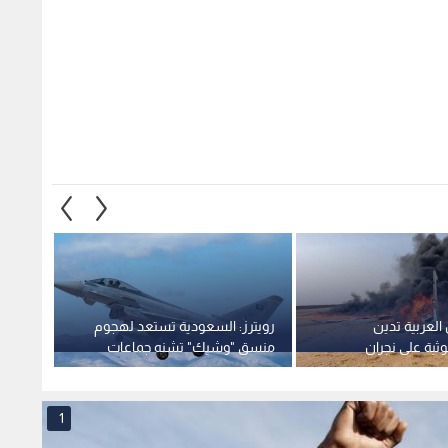
العربية تدين
رويترز: السعودية تستعد لهجوم
قوات ا
ثية على نجران
منسق "وشيك" تشنه جماعات
كومية باليمن
مدعومة من إيران
على نج
1