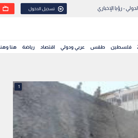
ولي - رؤيا الإخباري
تسجيل الدخول
فلسطين
طقس
عربي ودولي
اقتصاد
رياضة
هنا وهن
1