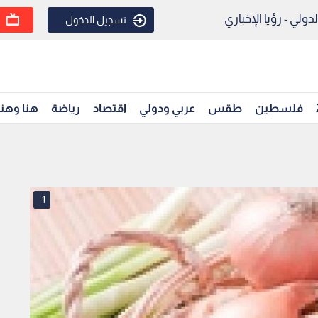
ولي - رؤيا الإخباري
تسجيل الدخول
فلسطين
طقس
عربي ودولي
اقتصاد
رياضة
هنا وهن
1