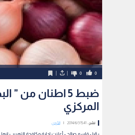
0
0
ضبط 5 اطنان من "
المركزي
نشر :
15:41 2014/6/3
|
الأردن
رؤيا - قاسم صالح - أعلنت ادارة مكافحة التهريب ان