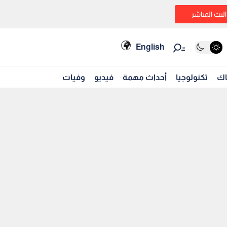
البث المباشر
English
اك
تكنولوجيا
أحداث مهمة
فيديو
وفيات