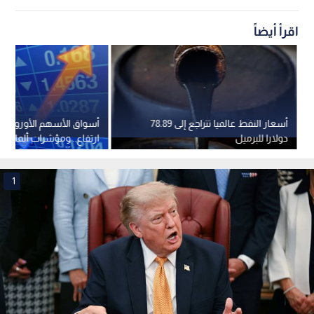
اقرأ أيضاً
أسعار النفط عالميا تتراجع إلى 78.89
أسواق الأسهم الأوروبية 
دولارا للبرميل
ارتفاع.. ومؤشرات ألمانيا وإ
تسجل أرقاما قياسية جديد
1