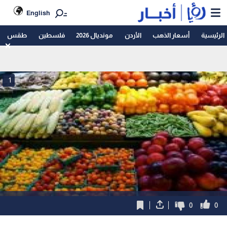
English
الرئيسية
أسعار الذهب
الأردن
مونديال 2026
فلسطين
طقس
1
0
0