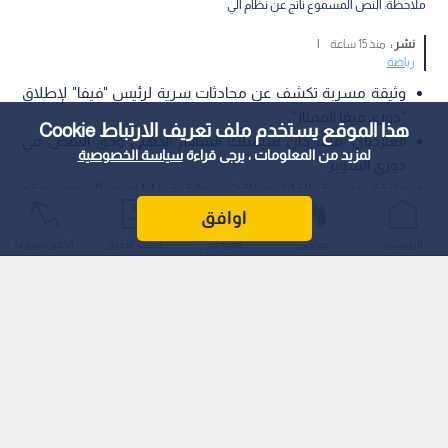
ملاحظة: النص المسموع ناتج عن نظام آلي
نشر :
منذ 15 ساعة
|
رياضة
وثيقة مسربة تكشف عن محادثات سرية لرئيس "فيفا" لإطلاق
"دوري فيفا الممتاز".
هذا الموقع يستخدم ملف تعريف الارتباط Cookie
الغارديان: فيفا كان سيمتلك السهم الذهبي وحق النقض في
لمزيد من المعلومات ، يرجى قراءة
سياسة الخصوصية
دوري السوبر.
وثيقة مسربة: إنفانتينو ناقش رعاية فيفا لدوري السوبر بعقد
يمتد 12 عام.ا
اوافق
الرئيسية
عواجل
المباشر
أحدث الأخبار
الأكثر شيوعًا
كشف تقرير استقصائي نشرته صحيفة "ذا غارديان" (The Guardian)
البريطانية عن وثيقة سرية مؤرخة في أكتوبر/تشرين الأول 2020،
تثبت انخراط رئيس الاتحاد الدولي لكرة القدم (فيفا)، جياني إنفانتينو،
في محادثات متقدمة لرعاية مشروع الدوري الأوروبي الانفصالي
وإطلاق علامة "دوري فيفا الممتاز" (FIFA Super League) عليه.