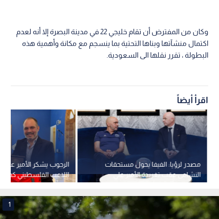
وكان من المفترض أن تقام خليجي 22 في مدينة البصرة إلا أنه لعدم
اكتمال منشآتها وبناها التحتية بما ينسجم مع مكانة وأهمية هذه
البطولة ، تقرر نقلها الى السعودية.
اقرأ أيضاً
مصدر لرؤيا: الفيفا يحول مستحقات
الرجوب يشكر الأمير
النشامى عقب تغريدة الأمير علي
اللاعب الفلسطيني كمحلي
1