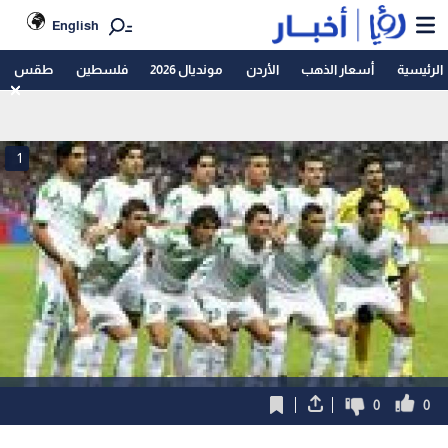
English
الرئيسية
أسعار الذهب
الأردن
مونديال 2026
فلسطين
طقس
1
0
0