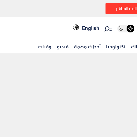
البث المباشر
English
اك
تكنولوجيا
أحداث مهمة
فيديو
وفيات