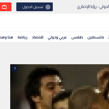
ولي - رؤيا الإخباري
تسجيل الدخول
فلسطين
طقس
عربي ودولي
اقتصاد
رياضة
هنا وهن
1