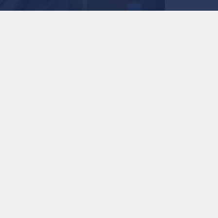
الأميرة آية بنت فيصل
0
0
الأميرة آية بنت فيصل ن
للكرة الطائرة
استمع للخبر:
ملاحظة: النص المسموع ناتج عن نظام آلي
نشر :
منذ 23 ساعة
|
رياضة