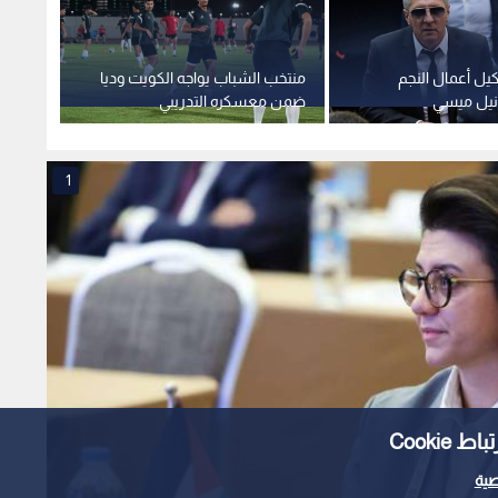
كيل أعمال النجم
منتخب الشباب يواجه الكويت وديا
بين ال
يونيل ميسي
ضمن معسكره التدريبي
إنفانت
كولومب
1
Cooki
ية