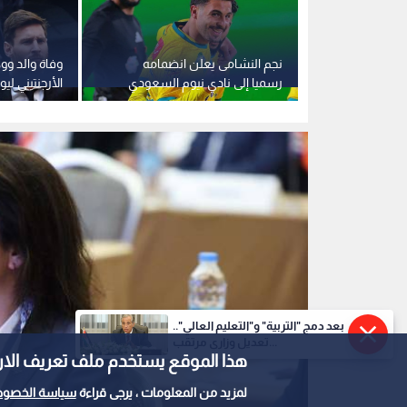
قرعة موسم 2026-2027:
نجم النشامى يعلن انضمامه
وفاة والد وو
رات تاريخية
رسميا إلى نادي نيوم السعودي
الأرجنتيني ل
بعد دمج "التربية" و"التعليم العالي"..
تعديل وزاري مرتقب...
هذا الموقع يستخدم ملف تعريف الارتباط e
لمزيد من المعلومات ، يرجى قراءة
سياسة الخصوص