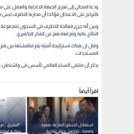
ودعا المجالي إلى تعزيز الجبهة الداخلية والعمل على 
بالتركيز على الاعتدال مؤكدا أن محاربة التطرف ليس م
النتائج عالية وتم ابعادهم عن الفكر التكفيري.
وقال ان هناك استراتيجة أمنية يتم مناقشتها بين 
المستجدات.
يذكر أن ملتقى النساء العالمي تأسس في واشنطن عام 1982 وانتشر في العالم، ويضم نساء من شتى انحاء ا
اقرأ أيضاً
بتعيين رئيس
استغلال الشقق الفارغة بعقود
"المفرق.. عرو
اشمي ومدير
وهمية ..تفاصيل حيلة عقارية
حوارية لوزار