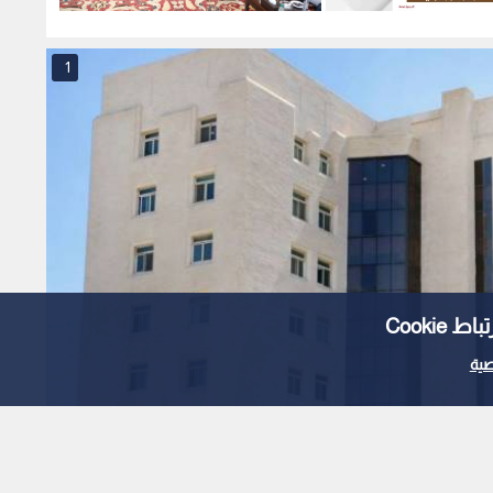
أحد
ونموذجا في الاعتدال
1
Cooki
ية