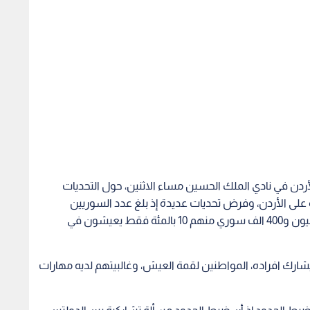
دن في نادي الملك الحسين مساء الاثنين، حول التحديات
ره على الأردن، وفرض تحديات عديدة إذ بلغ عدد السوريين
القادمين الى المملكة جراء الصراع في بلدهم، نحو المليون و400 الف سوري منهم 10 بالمئة فقط يعيشون في
رك افراده، المواطنين لقمة العيش، وغالبيتهم لديه مهارات