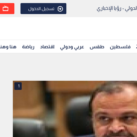
ولي - رؤيا الإخباري
تسجيل الدخول
فلسطين
طقس
عربي ودولي
اقتصاد
رياضة
هنا وهن
1