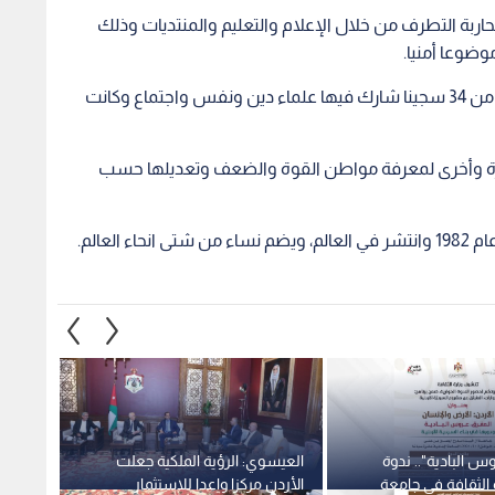
محاربة التطرف من خلال الإعلام والتعليم والمنتديات وذلك
وضوعا أمنيا.
وبين أنه جرى معالجة التطرف في السجون لمجموعة من 34 سجينا شارك فيها علماء دين ونفس واجتماع وكانت
فترة وأخرى لمعرفة مواطن القوة والضعف وتعديلها حسب
لعالم.
س البادية".. ندوة
العيسوي: الرؤية الملكية جعلت
إيرادا
ة الثقافة في جامعة
الأردن مركزا واعدا للاستثمار
1.728 مليار دولار بالنصف الأول