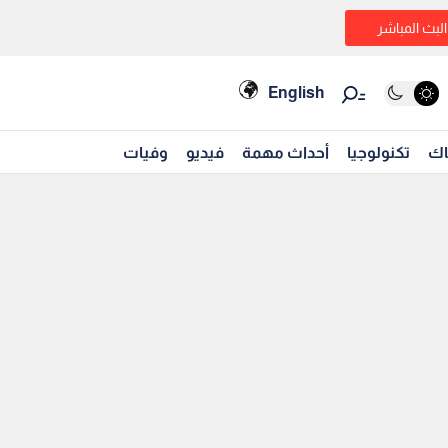
البث المباشر
English
اك
تكنولوجيا
أحداث مهمة
فيديو
وفيات