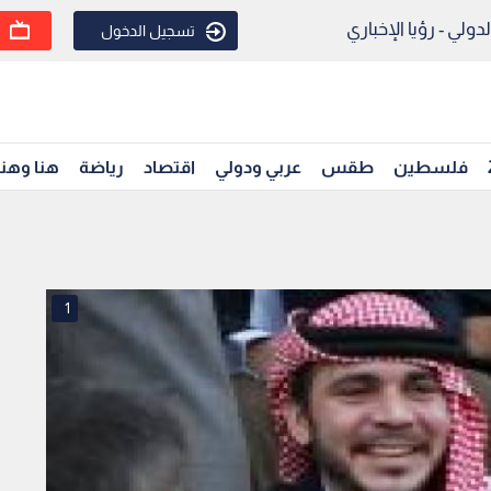
ولي - رؤيا الإخباري
تسجيل الدخول
فلسطين
طقس
عربي ودولي
اقتصاد
رياضة
هنا وهن
1