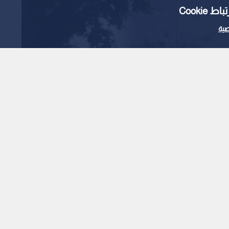
Cooki
ية
 سلا
 سرية تنشر انخراط
دوري السوبر الأوروبي
1
x
0:00