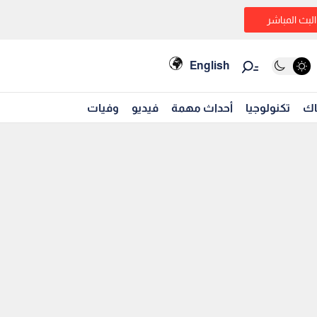
البث المباشر
English
اك
تكنولوجيا
أحداث مهمة
فيديو
وفيات