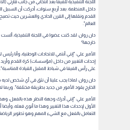
اللجنة التنفيذية للفيفا بعد انتخابي من جانب قارتي (
داخل المنظمة. بعد أربع سنوات، أدركت أن السبيل ال
القدم ونقلها إلى القرن الحادي والعشرين حيث تصبح م
العالم".
دان روان: لقد كنت عضوا في اللجنة التنفيذية، أل
خارجها؟
الأمير علي: "إنني أنتمي للاتحادات الوطنية، وأنا رئيس 
إحداث التغيير من داخل (مؤسسات) كرة القدم وأريد أن
على رأس الفيفا في شباط المقبل القيادة المناسبة".
دان روان: لماذا يجب علينا أن نثق في أي شخص لديه
الخارج يقود الأمور من جديد بطريقة مختلفة". وربما لا
الأمير علي: "إنني أدرك وجهة النظر هذه بالفعل، وهذ
الأول لإحداث هذا التغيير وهذا ما أنوي فعله، وأيضا
التعامل بالفعل مع الشيء المهم وهو تطوير الرياضة ف