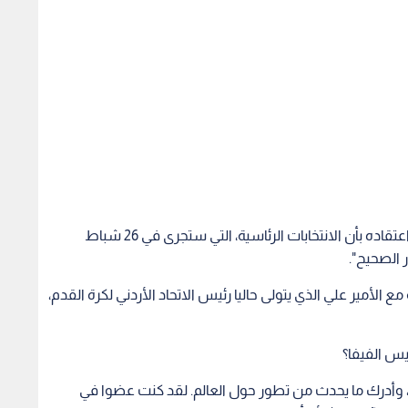
وأعرب الأمير علي البالغ من العمر 40 عاما مجددا عن اعتقاده بأن الانتخابات الرئاسية، التي ستجرى في 26 شباط
 الصحيح".
 الأمير علي الذي يتولى حاليا رئيس الاتحاد الأردني لكرة القدم،
يس الفيفا؟
طني، وأدرك ما يحدث من تطور حول العالم. لقد كنت عضوا في