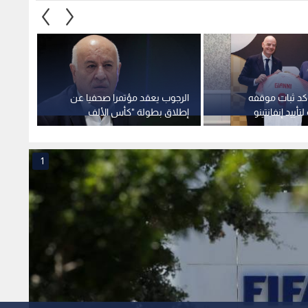
ؤكد ثبات موقفه
الرجوب يعقد مؤتمرا صحفيا عن
مصدر ل
أييد إنفانتينو
إطلاق بطولة "كأس الألف
مستحق
شهيد"
الأمير
1