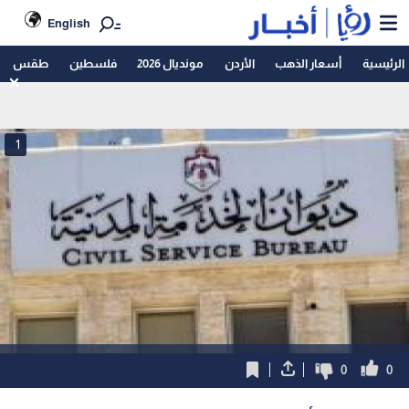
English
الرئيسية
أسعار الذهب
الأردن
مونديال 2026
فلسطين
طقس
1
0
0