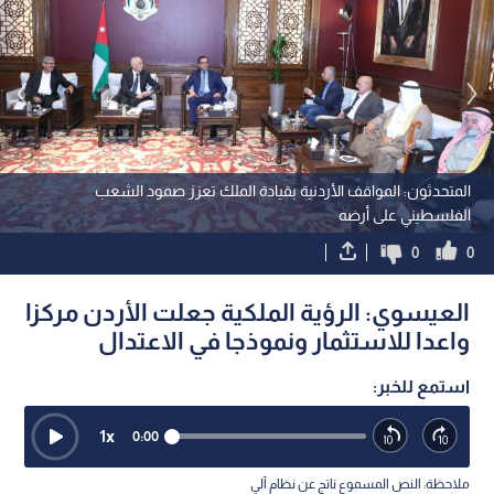
المتحدثون: المواقف الأردنية بقيادة الملك تعزز صمود الشعب
الفلسطيني على أرضه
0
0
العيسوي: الرؤية الملكية جعلت الأردن مركزا
واعدا للاستثمار ونموذجا في الاعتدال
استمع للخبر:
1
x
0:00
ملاحظة: النص المسموع ناتج عن نظام آلي